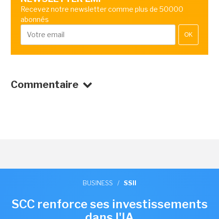
Recevez notre newsletter comme plus de 50000
abonnés
OK
Commentaire
BUSINESS
/
SSII
SCC renforce ses investissements
dans l'IA