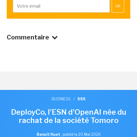
OK
Commentaire
BUSINESS
/
SSII
DeployCo, l'ESN d'OpenAI née du
rachat de la société Tomoro
Benoît Huet
,
publié le 20 Mai 2026