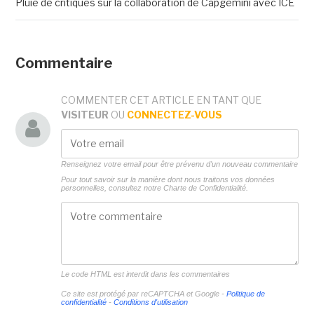
Pluie de critiques sur la collaboration de Capgemini avec ICE
Commentaire
COMMENTER CET ARTICLE EN TANT QUE
VISITEUR
OU
CONNECTEZ-VOUS
Renseignez votre email pour être prévenu d'un nouveau commentaire
Pour tout savoir sur la manière dont nous traitons vos données
personnelles, consultez notre
Charte de Confidentialité.
Le code HTML est interdit dans les commentaires
Ce site est protégé par reCAPTCHA et Google -
Politique de
confidentialité
-
Conditions d'utilisation