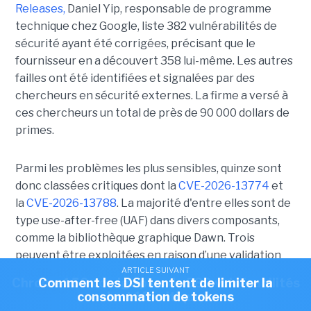
Releases,
Daniel Yip, responsable de programme
technique chez Google, liste 382 vulnérabilités de
sécurité ayant été corrigées, précisant que le
fournisseur en a découvert 358 lui-même. Les autres
failles ont été identifiées et signalées par des
chercheurs en sécurité externes. La firme a versé à
ces chercheurs un total de près de 90 000 dollars de
primes.
Parmi les problèmes les plus sensibles, quinze sont
donc classées critiques dont la
CVE-2026-13774
et
la
CVE-2026-13788
. La majorité d'entre elles sont de
type use-after-free (UAF) dans divers composants,
comme la bibliothèque graphique Dawn. Trois
peuvent être exploitées en raison d’une validation
ARTICLE SUIVANT
ARTICLE SUIVANT
insuffisante des données d’entrée, notamment
Chrome 150 corrige plus de 380 vulnérabilités
Comment les DSI tentent de limiter la
utilisateurs.
consommation de tokens
dont 15 critiques