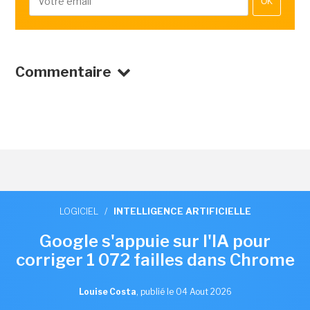
OK
Commentaire
LOGICIEL
/
INTELLIGENCE ARTIFICIELLE
Google s'appuie sur l'IA pour
corriger 1 072 failles dans Chrome
Louise Costa
,
publié le 04 Aout 2026