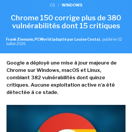
OS
/
WINDOWS
Chrome 150 corrige plus de 380
vulnérabilités dont 15 critiques
Frank Ziemann, PCWorld (adapté par Louise Costa)
,
publié le 02
Juillet 2026
Google a déployé une mise à jour majeure de
Chrome sur Windows, macOS et Linux,
comblant 382 vulnérabilités dont quinze
critiques. Aucune exploitation active n'a été
détectée à ce stade.