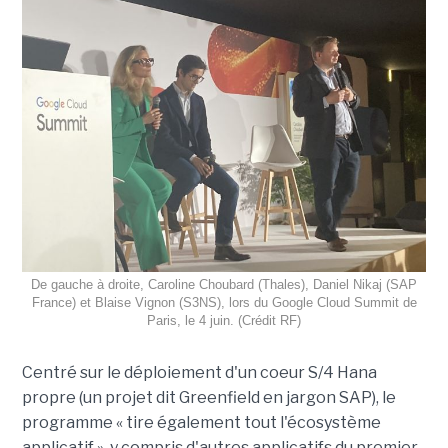
De gauche à droite, Caroline Choubard (Thales), Daniel Nikaj (SAP
France) et Blaise Vignon (S3NS), lors du Google Cloud Summit de
Paris, le 4 juin. (Crédit RF)
Centré sur le déploiement d'un coeur S/4 Hana
propre (un projet dit Greenfield en jargon SAP), le
programme « tire également tout l'écosystème
applicatif », y compris d'autres applicatifs du premier