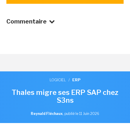
Commentaire
LOGICIEL
/
ERP
Thales migre ses ERP SAP chez
S3ns
Reynald Fléchaux
,
publié le 11 Juin 2026