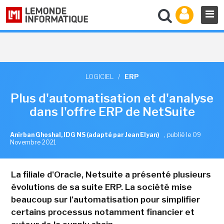
LOGICIEL
/
ERP
Plus d'automatisation et d'analyse
dans l'offre ERP de NetSuite
Anirban Ghoshal, IDG NS (adapté par Jean Elyan)
,
publié le 09
Novembre 2021
La filiale d'Oracle, Netsuite a présenté plusieurs
évolutions de sa suite ERP. La société mise
beaucoup sur l'automatisation pour simplifier
certains processus notamment financier et