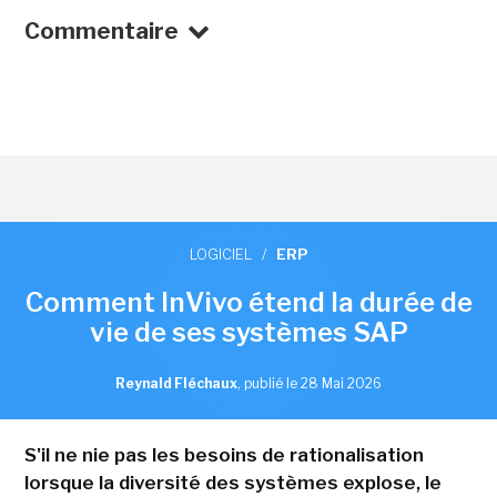
Commentaire
LOGICIEL
/
ERP
Comment InVivo étend la durée de
vie de ses systèmes SAP
Reynald Fléchaux
,
publié le 28 Mai 2026
S'il ne nie pas les besoins de rationalisation
lorsque la diversité des systèmes explose, le