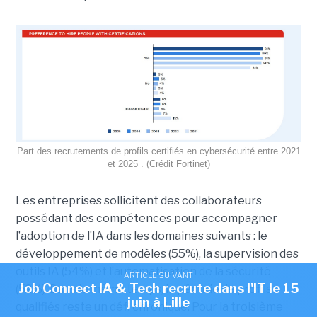
Part des recrutements de profils certifiés en cybersécurité entre 2021
et 2025 . (Crédit Fortinet)
Les entreprises sollicitent des collaborateurs
possédant des compétences pour accompagner
l’adoption de l’IA dans les domaines suivants : le
développement de modèles (55%), la supervision des
outils IA (54%) et l’automatisation de la sécurité
ARTICLE SUIVANT
Job Connect IA & Tech recrute dans l'IT le 15
(52%). Dans le même temps, la pénurie de profils
juin à Lille
qualifiés reste un défi chronique. Pour la troisième