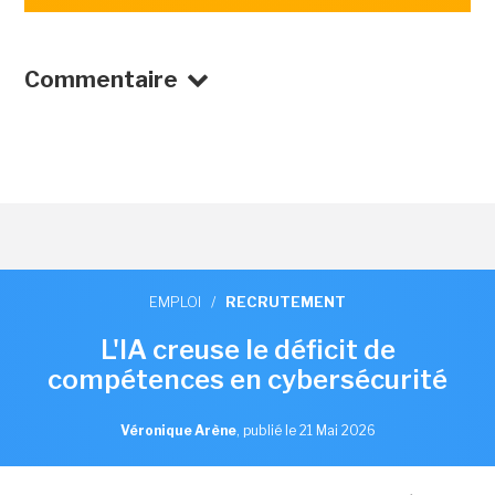
Commentaire
EMPLOI
/
RECRUTEMENT
L'IA creuse le déficit de
compétences en cybersécurité
Véronique Arène
,
publié le 21 Mai 2026