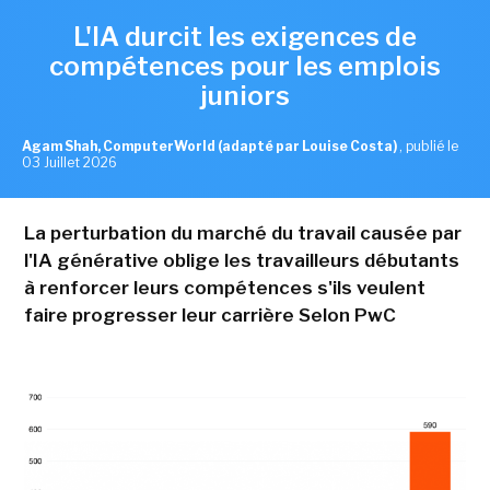
L'IA durcit les exigences de
compétences pour les emplois
juniors
Agam Shah, ComputerWorld (adapté par Louise Costa)
,
publié le
03 Juillet 2026
La perturbation du marché du travail causée par
l'IA générative oblige les travailleurs débutants
à renforcer leurs compétences s'ils veulent
faire progresser leur carrière Selon PwC