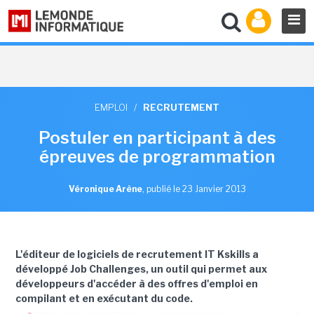
EMPLOI
/
RECRUTEMENT
Postuler en participant à des
épreuves de programmation
Véronique Arène
,
publié le 23 Janvier 2013
L'éditeur de logiciels de recrutement IT Kskills a
développé Job Challenges, un outil qui permet aux
développeurs d'accéder à des offres d'emploi en
compilant et en exécutant du code.