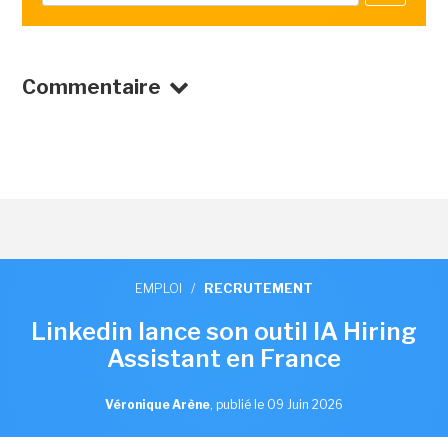
Commentaire
EMPLOI
/
RECRUTEMENT
Linkedin lance son outil IA Hiring
Assistant en France
Véronique Arène
,
publié le 09 Juin 2026