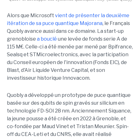
Alors que Microsoft
vient de présenter la deuxième
itération de sa puce quantique Majorana
, le Français
Quobly avance aussi dans ce domaine. La start-up
grenobloise
a bouclé
une levée de fonds serie A de
115 M€. Celle-ci a été menée par mené par Bpifrance,
Sealsq et STMicroelectronics, avec la participation
du Conseil européen de l'innovation (Fonds EIC), de
Blast, d'Air Liquide Venture Capital, et son
investisseur historique Innovacom.
Quobly a développé un prototype de puce quantique
basée sur des qubits de spin gravés sur silicium en
technologie FD-SOI 28 nm. Anciennement Siquance,
la jeune pousse a été créée en 2022 à Grenoble, et
co-fondée par Maud Vinet et Tristan Meunier. Spin-
off du CEA-Leti et du CNRS, elle avait réalisé