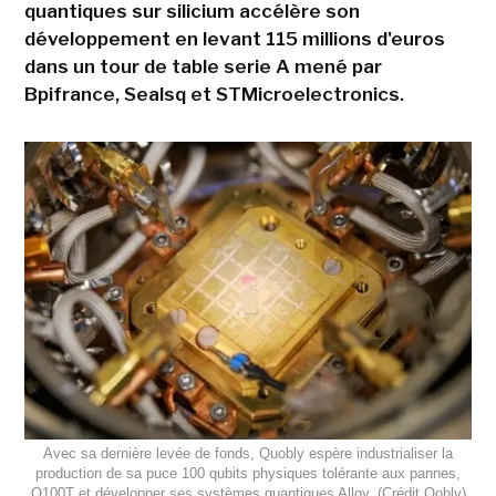
quantiques sur silicium accélère son
développement en levant 115 millions d'euros
dans un tour de table serie A mené par
Bpifrance, Sealsq et STMicroelectronics.
Avec sa dernière levée de fonds, Quobly espère industrialiser la
production de sa puce 100 qubits physiques tolérante aux pannes,
Q100T et développer ses systèmes quantiques Alloy. (Crédit Qobly)