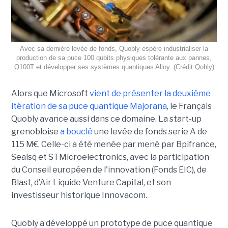
Avec sa dernière levée de fonds, Quobly espère industrialiser la
production de sa puce 100 qubits physiques tolérante aux pannes,
Q100T et développer ses systèmes quantiques Alloy. (Crédit Qobly)
Alors que Microsoft
vient de présenter la deuxième
itération de sa puce quantique Majorana
, le Français
Quobly avance aussi dans ce domaine. La start-up
grenobloise
a bouclé
une levée de fonds serie A de
115 M€. Celle-ci a été menée par mené par Bpifrance,
Sealsq et STMicroelectronics, avec la participation
du Conseil européen de l'innovation (Fonds EIC), de
Blast, d'Air Liquide Venture Capital, et son
investisseur historique Innovacom.
Quobly a développé un prototype de puce quantique