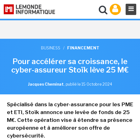
BUSINESS
/
FINANCEMENT
Pour accélérer sa croissance, le
cyber-assureur Stoïk lève 25 M€
Jacques Cheminat
,
publié le 15 Octobre 2024
Spécialisé dans la cyber-assurance pour les PME
et ETI, Stoïk annonce une levée de fonds de 25
M€. Cette opération vise à étendre sa présence
européenne et à améliorer son offre de
cybersécurité.