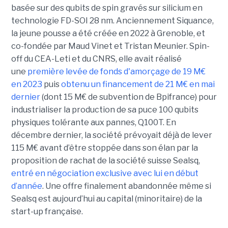
basée sur des qubits de spin gravés sur silicium en
technologie FD-SOI 28 nm. Anciennement Siquance,
la jeune pousse a été créée en 2022 à Grenoble, et
co-fondée par Maud Vinet et Tristan Meunier. Spin-
off du CEA-Leti et du CNRS, elle avait réalisé
une
première levée de fonds d'amorçage de 19 M€
en 2023
puis
obtenu un financement de 21 M€ en mai
dernier
(dont 15 M€ de subvention de Bpifrance) pour
industrialiser la production de sa puce 100 qubits
physiques tolérante aux pannes, Q100T. En
décembre dernier, la société prévoyait déjà de lever
115 M€ avant d’être stoppée dans son élan par la
proposition de rachat de la société suisse Sealsq,
entré en négociation exclusive avec lui en début
d’année
. Une offre finalement abandonnée même si
Sealsq est aujourd’hui au capital (minoritaire) de la
start-up française.