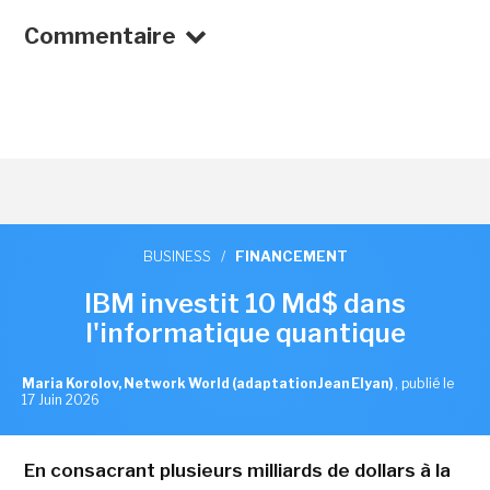
Commentaire
BUSINESS
/
FINANCEMENT
IBM investit 10 Md$ dans
l'informatique quantique
Maria Korolov, Network World (adaptation Jean Elyan)
,
publié le
17 Juin 2026
En consacrant plusieurs milliards de dollars à la