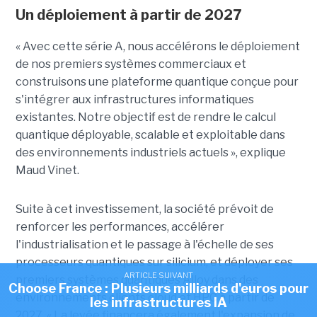
Un déploiement à partir de 2027
« Avec cette série A, nous accélérons le déploiement
de nos premiers systèmes commerciaux et
construisons une plateforme quantique conçue pour
s'intégrer aux infrastructures informatiques
existantes. Notre objectif est de rendre le calcul
quantique déployable, scalable et exploitable dans
des environnements industriels actuels », explique
Maud Vinet.
Suite à cet investissement, la société prévoit de
renforcer les performances, accélérer
l'industrialisation et le passage à l'échelle de ses
processeurs quantiques sur silicium, et déployer ses
ARTICLE SUIVANT
premiers systèmes quantiques Alloy dans des
Choose France : Plusieurs milliards d'euros pour
environnements clients cloud et HPC à partir de
les infrastructures IA
2027. «
La levée financera également l'expansion de