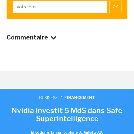
OK
Commentaire
BUSINESS
/
FINANCEMENT
Nvidia investit 5 Md$ dans Safe
Superintelligence
Elgodjam Hanna
,
publié le 31 Juillet 2026