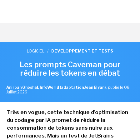
LOGICIEL
/
DÉVELOPPEMENT ET TESTS
Les prompts Caveman pour
réduire les tokens en débat
Anirban Ghoshal, InfoWorld (adaptation Jean Elyan)
,
publié le 08
Juillet 2026
Très en vogue, cette technique d'optimisation
du codage par IA promet de réduire la
consommation de tokens sans nuire aux
performances. Mais un test de JetBrains