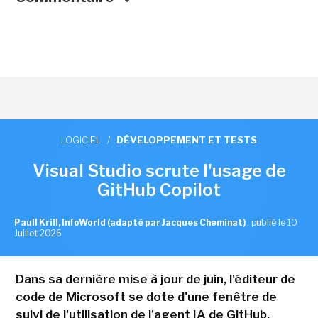
LOGICIEL
/
DÉVELOPPEMENT ET TESTS
Visual Studio scrute l'usage de
GitHub Copilot
Paull Krill, InfoWorld (adapté par Jacques Cheminat)
,
publié le 10
Juillet 2026
Dans sa dernière mise à jour de juin, l'éditeur de
code de Microsoft se dote d'une fenêtre de
suivi de l'utilisation de l'agent IA de GitHub.