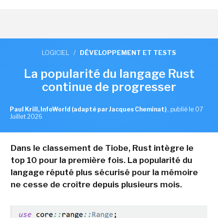
LOGICIEL
/
DÉVELOPPEMENT ET TESTS
La popularité du langage Rust
continue de progresser
Paul Krill, InfoWorld (adapté par Jacques Cheminat)
,
publié le 07
Juillet 2026
Dans le classement de Tiobe, Rust intègre le
top 10 pour la première fois. La popularité du
langage réputé plus sécurisé pour la mémoire
ne cesse de croître depuis plusieurs mois.