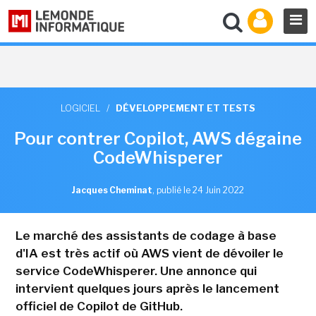
LOGICIEL
/
DÉVELOPPEMENT ET TESTS
Pour contrer Copilot, AWS dégaine
CodeWhisperer
Jacques Cheminat
,
publié le 24 Juin 2022
Le marché des assistants de codage à base
d'IA est très actif où AWS vient de dévoiler le
service CodeWhisperer. Une annonce qui
intervient quelques jours après le lancement
officiel de Copilot de GitHub.