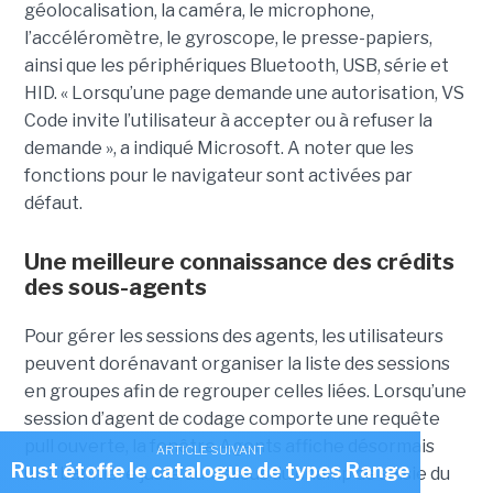
géolocalisation, la caméra, le microphone,
l’accéléromètre, le gyroscope, le presse-papiers,
ainsi que les périphériques Bluetooth, USB, série et
HID. « Lorsqu’une page demande une autorisation, VS
Code invite l’utilisateur à accepter ou à refuser la
demande », a indiqué Microsoft. A noter que les
fonctions pour le navigateur sont activées par
défaut.
Une meilleure connaissance des crédits
des sous-agents
Pour gérer les sessions des agents, les utilisateurs
peuvent dorénavant organiser la liste des sessions
en groupes afin de regrouper celles liées. Lorsqu’une
session d’agent de codage comporte une requête
pull ouverte, la fenêtre Agents affiche désormais
ARTICLE SUIVANT
Rust étoffe le catalogue de types Range
une bannière juste au-dessus du champ de saisie du