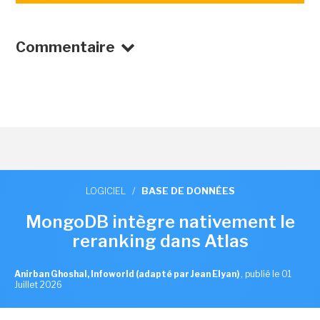
Commentaire
LOGICIEL
/
BASE DE DONNÉES
MongoDB intègre nativement le
reranking dans Atlas
Anirban Ghoshal, Infoworld (adapté par Jean Elyan)
,
publié le 01
Juillet 2026