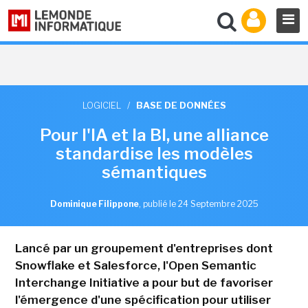
LOGICIEL
/
BASE DE DONNÉES
Pour l'IA et la BI, une alliance
standardise les modèles
sémantiques
Dominique Filippone
,
publié le 24 Septembre 2025
Lancé par un groupement d'entreprises dont
Snowflake et Salesforce, l'Open Semantic
Interchange Initiative a pour but de favoriser
l'émergence d'une spécification pour utiliser