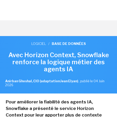
LOGICIEL
/
BASE DE DONNÉES
Avec Horizon Context, Snowflake
renforce la logique métier des
agents IA
Anirban Ghoshal, CIO (adaptation Jean Elyan)
,
publié le 04 Juin
2026
Pour améliorer la fiabilité des agents IA,
Snowflake a présenté le service Horizon
Context pour leur apporter plus de contexte