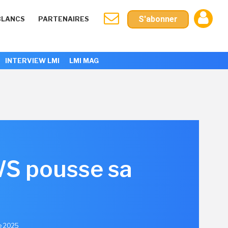
S'abonner
BLANCS
PARTENAIRES
INTERVIEW LMI
LMI MAG
AWS pousse sa
e 2025