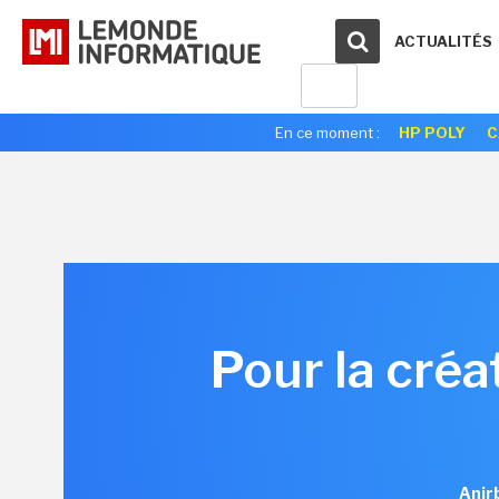
ACTUALITÉS
En ce moment :
HP POLY
C
Pour la créa
Anir