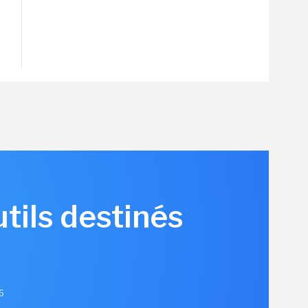
tils destinés
26