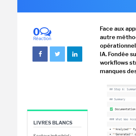
Face aux app
0
autre métho
Réaction
opérationnel
IA. Fondée s
workflows st
manques des 
LIVRES BLANCS
Secteur industriel :