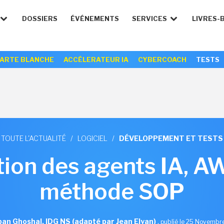
DOSSIERS
ÉVÉNEMENTS
SERVICES
LIVRES-
ARTE BLANCHE
ACCÉLERATEUR IA
CYBERCOACH
TESTS
TOUTE L'ACTUALITÉ
/
LOGICIEL
/
DÉVELOPPEMENT ET TESTS
tion des agents IA, 
méthode SOP
ban Ghoshal, IDG NS (adapté par Jean Elyan)
,
publié le 25 Novembr