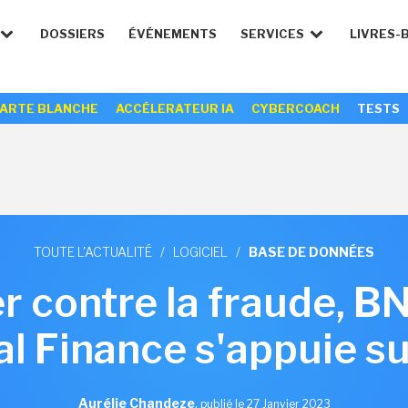
DOSSIERS
ÉVÉNEMENTS
SERVICES
LIVRES-
ARTE BLANCHE
ACCÉLERATEUR IA
CYBERCOACH
TESTS
TOUTE L'ACTUALITÉ
/
LOGICIEL
/
BASE DE DONNÉES
er contre la fraude, B
l Finance s'appuie s
Aurélie Chandeze
,
publié le 27 Janvier 2023