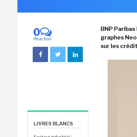
BNP Paribas 
0
graphes Neo4
Réaction
sur les créd
LIVRES BLANCS
Secteur industriel :