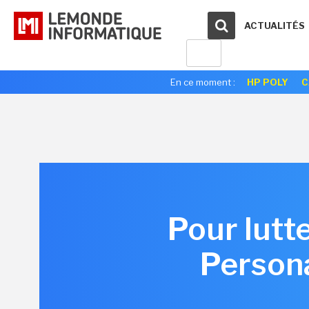
ACTUALITÉS
En ce moment :
HP POLY
C
Pour lutt
Persona