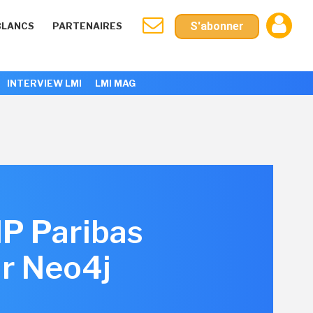
S'abonner
BLANCS
PARTENAIRES
INTERVIEW LMI
LMI MAG
NP Paribas
ur Neo4j