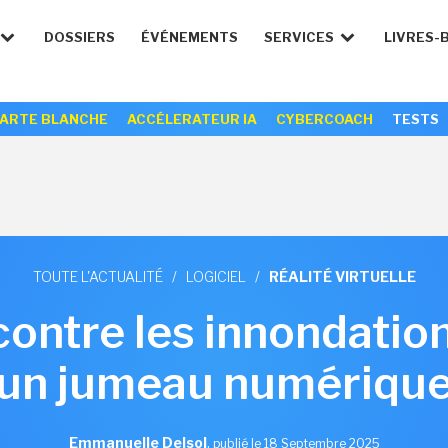
DOSSIERS
ÉVÉNEMENTS
SERVICES
LIVRES-
ARTE BLANCHE
ACCÉLERATEUR IA
CYBERCOACH
TESTS
TOUTE L'ACTUALITÉ
/
LOGICIEL
/
RÉALITÉ VIRTUELLE
contre les innondation
un jumeau numériqu
Emmanuelle Delsol
,
publié le 18 Septembre 2025