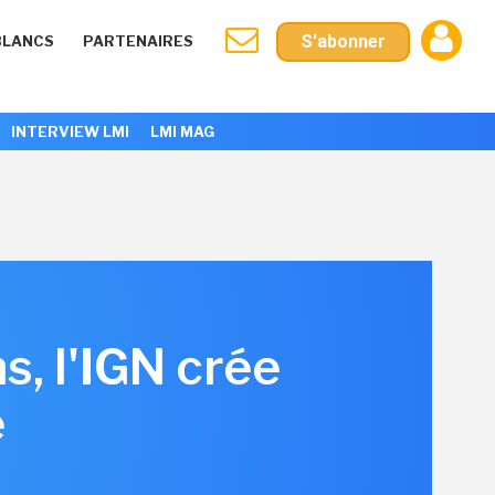
S'abonner
BLANCS
PARTENAIRES
INTERVIEW LMI
LMI MAG
s, l'IGN crée
e