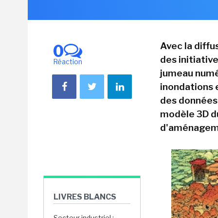
Avec la diffu
0
des initiativ
Réaction
jumeau numér
inondations e
des données 
modèle 3D du
d'aménagemen
LIVRES BLANCS
Secteur industriel :