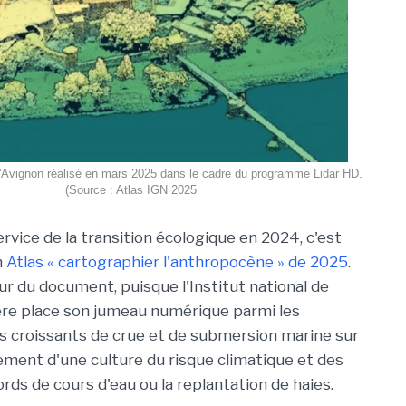
'Avignon réalisé en mars 2025 dans le cadre du programme Lidar HD.
(Source : Atlas IGN 2025
ervice de la transition écologique en 2024, c'est
n
Atlas « cartographier l'anthropocène » de 2025
.
 du document, puisque l'Institut national de
ère place son jumeau numérique parmi les
es croissants de crue et de submersion marine sur
pement d'une culture du risque climatique et des
ds de cours d'eau ou la replantation de haies.