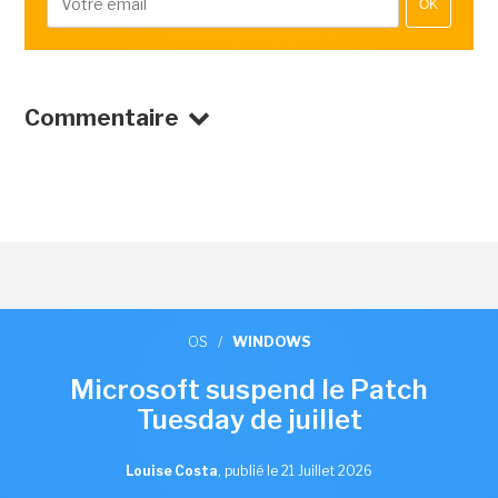
OK
Commentaire
OS
/
WINDOWS
Microsoft suspend le Patch
Tuesday de juillet
Louise Costa
,
publié le 21 Juillet 2026