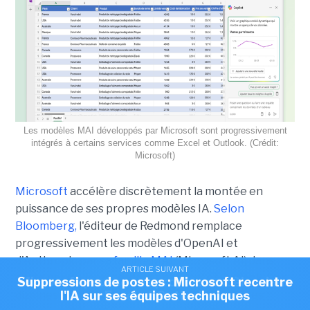
Les modèles MAI développés par Microsoft sont progressivement
intégrés à certains services comme Excel et Outlook. (Crédit:
Microsoft)
Microsoft
accélère discrètement la montée en
puissance de ses propres modèles IA.
Selon
Bloomberg,
l'éditeur de Redmond remplace
progressivement les modèles d'OpenAI et
d'Anthropic par
sa famille MAI
(Microsoft AI) dans
ARTICLE SUIVANT
ARTICLE SUIVANT
certains services, notamment Excel et Outlook. Des
Suppressions de postes : Microsoft recentre
Microsoft pousse ses propres modèles dans
l'IA sur ses équipes techniques
Excel et Outlook
dizaines de milliers de requêtes hebdomadaires