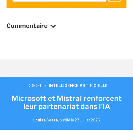
Commentaire
LOGICIEL
/
INTELLIGENCE ARTIFICIELLE
Microsoft et Mistral renforcent
leur partenariat dans l'IA
Louise Costa
,
publié le 23 Juillet 2026