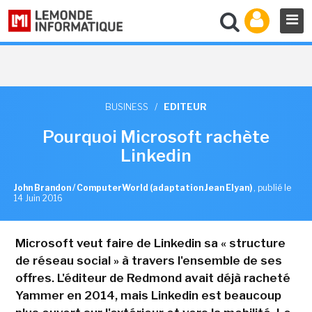
BUSINESS
/
EDITEUR
Pourquoi Microsoft rachète
Linkedin
John Brandon / ComputerWorld (adaptation Jean Elyan)
,
publié le
14 Juin 2016
Microsoft veut faire de Linkedin sa « structure
de réseau social » à travers l'ensemble de ses
offres. L'éditeur de Redmond avait déjà racheté
Yammer en 2014, mais Linkedin est beaucoup