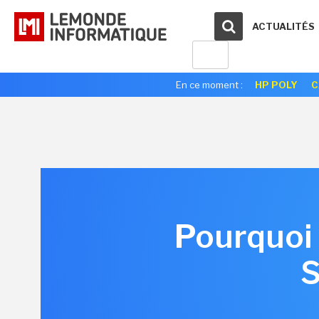
ACTUALITÉS
En ce moment :
HP POLY
C
Pourquoi 
S