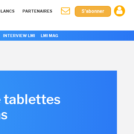
S'abonner
BLANCS
PARTENAIRES
INTERVIEW LMI
LMI MAG
 tablettes
ns