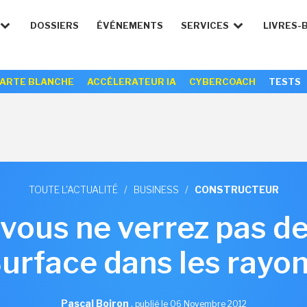
DOSSIERS
ÉVÉNEMENTS
SERVICES
LIVRES-
ARTE BLANCHE
ACCÉLERATEUR IA
CYBERCOACH
TESTS
TOUTE L'ACTUALITÉ
/
BUSINESS
/
CONSTRUCTEUR
vous ne verrez pas de
urface dans les rayo
Pascal Boiron
,
publié le 06 Novembre 2012