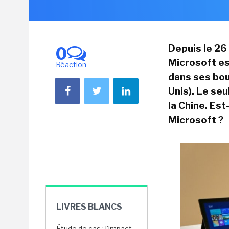
Depuis le 26
0
Microsoft est
Réaction
dans ses bou
Unis). Le se
la Chine. Est
Microsoft ?
LIVRES BLANCS
Étude de cas : l'impact