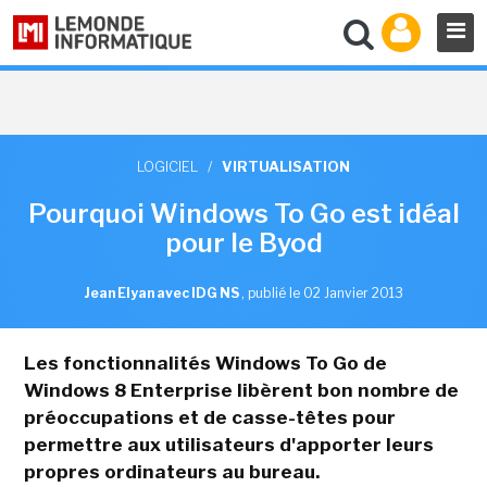
LOGICIEL
/
VIRTUALISATION
Pourquoi Windows To Go est idéal
pour le Byod
Jean Elyan avec IDG NS
,
publié le 02 Janvier 2013
Les fonctionnalités Windows To Go de
Windows 8 Enterprise libèrent bon nombre de
préoccupations et de casse-têtes pour
permettre aux utilisateurs d'apporter leurs
propres ordinateurs au bureau.