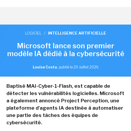
LOGICIEL
/
INTELLIGENCE ARTIFICIELLE
Microsoft lance son premier
modèle IA dédié à la cybersécurité
Louise Costa
,
publié le 29 Juillet 2026
Baptisé MAI-Cyber-1-Flash, est capable de
détecter les vulnérabilités logicielles. Microsoft
a également annoncé Project Perception, une
plateforme d'agents IA destinée à automatiser
une partie des tâches des équipes de
cybersécurité.