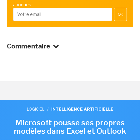
abonnés
OK
Commentaire
LOGICIEL
/
INTELLIGENCE ARTIFICIELLE
Microsoft pousse ses propres
modèles dans Excel et Outlook