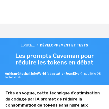
LOGICIEL
/
DÉVELOPPEMENT ET TESTS
Les prompts Caveman pour
réduire les tokens en débat
Anirban Ghoshal, InfoWorld (adaptation Jean Elyan)
,
publié le 08
Juillet 2026
Très en vogue, cette technique d'optimisation
du codage par IA promet de réduire la
consommation de tokens sans nuire aux