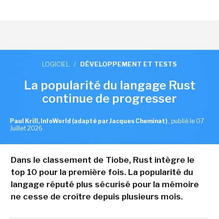
LOGICIEL
/
DÉVELOPPEMENT ET TESTS
La popularité du langage Rust
continue de progresser
Paul Krill, InfoWorld (adapté par Jacques Cheminat)
,
publié le 07
Juillet 2026
Dans le classement de Tiobe, Rust intègre le
top 10 pour la première fois. La popularité du
langage réputé plus sécurisé pour la mémoire
ne cesse de croître depuis plusieurs mois.