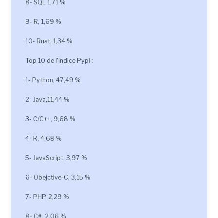
8- SQL 1,71 %
9- R, 1,69 %
10- Rust, 1,34 %
Top 10 de l'indice Pypl :
1- Python, 47,49 %
2- Java,11,44 %
3- C/C++, 9,68 %
4- R, 4,68 %
5- JavaScript, 3,97 %
6- Obejctive-C, 3,15 %
7- PHP, 2,29 %
8- C#, 2,06 %