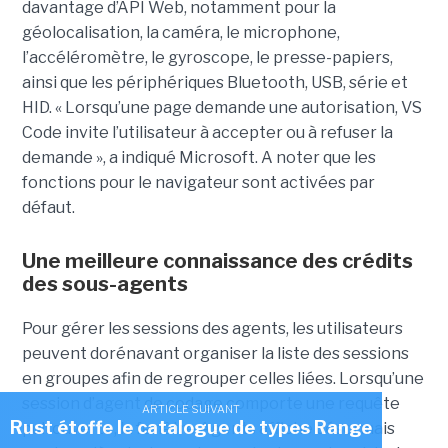
davantage d’API Web, notamment pour la
géolocalisation, la caméra, le microphone,
l’accéléromètre, le gyroscope, le presse-papiers,
ainsi que les périphériques Bluetooth, USB, série et
HID. « Lorsqu’une page demande une autorisation, VS
Code invite l’utilisateur à accepter ou à refuser la
demande », a indiqué Microsoft. A noter que les
fonctions pour le navigateur sont activées par
défaut.
Une meilleure connaissance des crédits
des sous-agents
Pour gérer les sessions des agents, les utilisateurs
peuvent dorénavant organiser la liste des sessions
en groupes afin de regrouper celles liées. Lorsqu’une
session d’agent de codage comporte une requête
ARTICLE SUIVANT
Rust étoffe le catalogue de types Range
pull ouverte, la fenêtre Agents affiche désormais