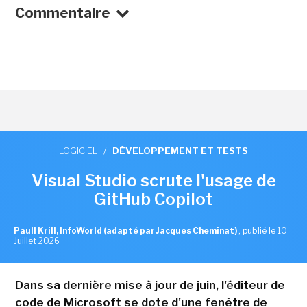
Commentaire
LOGICIEL
/
DÉVELOPPEMENT ET TESTS
Visual Studio scrute l'usage de
GitHub Copilot
Paull Krill, InfoWorld (adapté par Jacques Cheminat)
,
publié le 10
Juillet 2026
Dans sa dernière mise à jour de juin, l'éditeur de
code de Microsoft se dote d'une fenêtre de