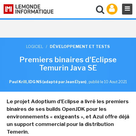
LOGICIEL
/
DÉVELOPPEMENT ET TESTS
Premiers binaires d'Eclipse
Temurin Java SE
Paul Krill, IDG NS (adapté par Jean Elyan)
,
publié le 10 Aout 2021
Le projet Adoptium d'Eclipse a livré les premiers
binaires de ses builds OpenJDK pour les
environnements « exigeants », et Azul offre déjà
un support commercial pour la distribution
Temerin.