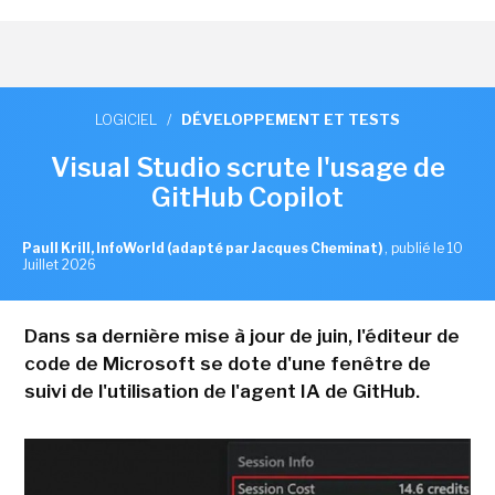
LOGICIEL
/
DÉVELOPPEMENT ET TESTS
Visual Studio scrute l'usage de
GitHub Copilot
Paull Krill, InfoWorld (adapté par Jacques Cheminat)
,
publié le 10
Juillet 2026
Dans sa dernière mise à jour de juin, l'éditeur de
code de Microsoft se dote d'une fenêtre de
suivi de l'utilisation de l'agent IA de GitHub.