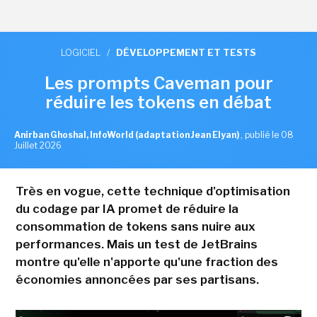
LOGICIEL
/
DÉVELOPPEMENT ET TESTS
Les prompts Caveman pour
réduire les tokens en débat
Anirban Ghoshal, InfoWorld (adaptation Jean Elyan)
,
publié le 08
Juillet 2026
Très en vogue, cette technique d'optimisation
du codage par IA promet de réduire la
consommation de tokens sans nuire aux
performances. Mais un test de JetBrains
montre qu'elle n'apporte qu'une fraction des
économies annoncées par ses partisans.