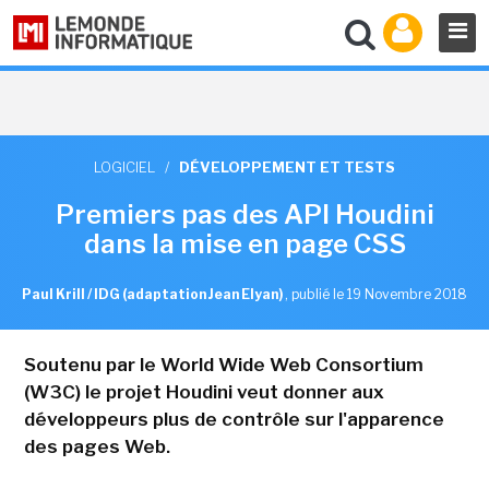
LOGICIEL
/
DÉVELOPPEMENT ET TESTS
Premiers pas des API Houdini
dans la mise en page CSS
Paul Krill / IDG (adaptation Jean Elyan)
,
publié le 19 Novembre 2018
Soutenu par le World Wide Web Consortium
(W3C) le projet Houdini veut donner aux
développeurs plus de contrôle sur l'apparence
des pages Web.