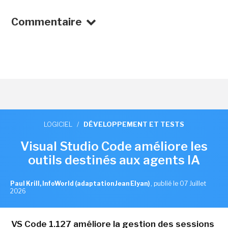
Commentaire
LOGICIEL
/
DÉVELOPPEMENT ET TESTS
Visual Studio Code améliore les
outils destinés aux agents IA
Paul Krill, InfoWorld (adaptation Jean Elyan)
,
publié le 07 Juillet
2026
VS Code 1.127 améliore la gestion des sessions