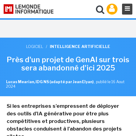
LOGICIEL
/
INTELLIGENCE ARTIFICIELLE
Près d'un projet de GenAI sur trois
sera abandonné d'ici 2025
Lucas Mearian, IDG NS (adapté par Jean Elyan)
,
publié le 16 Aout
2024
Si les entreprises s'empressent de déployer
des outils d'IA générative pour être plus
compétitives et productives, plusieurs
obstacles conduisent à l'abandon des projets