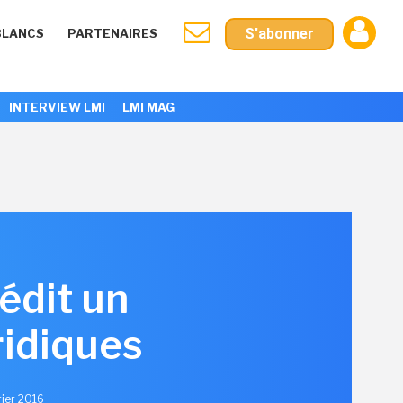
S'abonner
BLANCS
PARTENAIRES
INTERVIEW LMI
LMI MAG
rédit un
ridiques
rier 2016