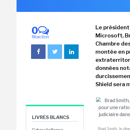
Le président 
0
Microsoft, Br
Réaction
Chambre des 
montée en pu
extraterrito
données nota
durcissement
Shield sera 
LIVRES BLANCS
Brad Smith, le dire
Cyber-résilience