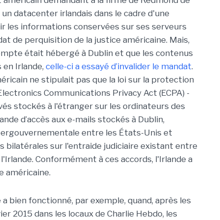
 américain demandant à la firme de Redmond de
 un datacenter irlandais dans le cadre d'une
ir les informations conservées sur ses serveurs
 de perquisition de la justice américaine. Mais,
compte était hébergé à Dublin et que les contenus
en Irlande,
celle-ci a essayé d’invalider le mandat
.
ricain ne stipulait pas que la loi sur la protection
Electronics Communications Privacy Act (ECPA) -
vés stockés à l'étranger sur les ordinateurs des
ande d’accès aux e-mails stockés à Dublin,
ntergouvernementale entre les États-Unis et
s bilatérales sur l'entraide judiciaire existant entre
 l'Irlande. Conformément à ces accords, l'Irlande a
e américaine.
e a bien fonctionné, par exemple, quand, après les
ier 2015 dans les locaux de Charlie Hebdo, les