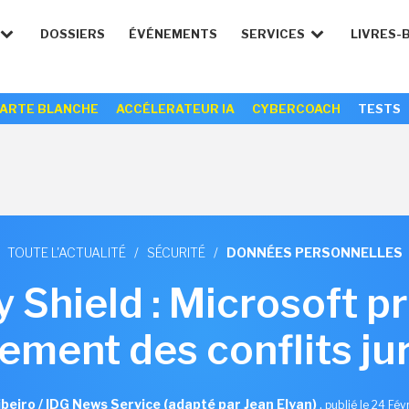
DOSSIERS
ÉVÉNEMENTS
SERVICES
LIVRES-
ARTE BLANCHE
ACCÉLERATEUR IA
CYBERCOACH
TESTS
TOUTE L'ACTUALITÉ
/
SÉCURITÉ
/
DONNÉES PERSONNELLES
 Shield : Microsoft p
ement des conflits ju
ibeiro / IDG News Service (adapté par Jean Elyan)
,
publié le 24 Fév