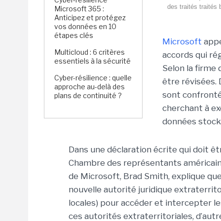
des traités traités
Microsoft 365 :
Anticipez et protégez
vos données en 10
étapes clés
Microsoft
appe
Multicloud : 6 critères
accords qui ré
essentiels à la sécurité
Selon la firme
Cyber-résilience : quelle
être révisées.
approche au-delà des
sont confrontée
plans de continuité ?
cherchant à exe
données stocké
Dans une déclaration écrite qui doit ê
Chambre des représentants américaine, 
de Microsoft, Brad Smith, explique qu
nouvelle autorité juridique extraterrit
locales) pour accéder et intercepter le
ces autorités extraterritoriales, d’au