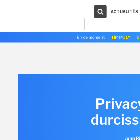
ACTUALITÉS
En ce moment :
HP POLY
C
Privacy
durciss
John R