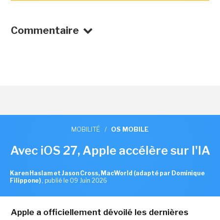
Commentaire
MOBILITÉ
/
OS MOBILE
Avec iOS 27, Apple accélère sur l'IA
Karen Haslam et Jason Cross, MacWorld (adapté par Dominique
Filippone)
,
publié le 09 Juin 2026
Apple a officiellement dévoilé les dernières