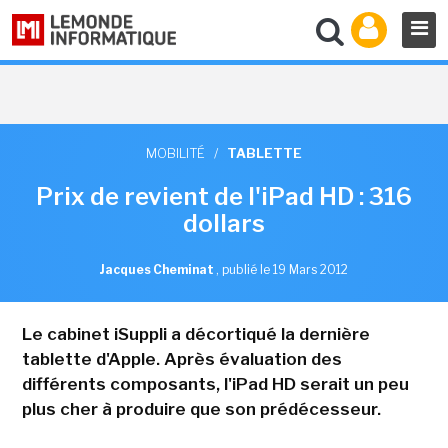
MOBILITÉ
/
TABLETTE
Prix de revient de l'iPad HD : 316
dollars
Jacques Cheminat
,
publié le 19 Mars 2012
Le cabinet iSuppli a décortiqué la dernière
tablette d'Apple. Après évaluation des
différents composants, l'iPad HD serait un peu
plus cher à produire que son prédécesseur.