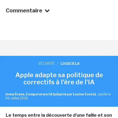
Commentaire
SÉCURITÉ
/
LOGICIELS
Apple adapte sa politique de
correctifs à l'ère de l'IA
Jonny Evans, Computerworld (adapté par Louise Costa)
,
publié le
06 Juillet 2026
Le temps entre la découverte d'une faille et son