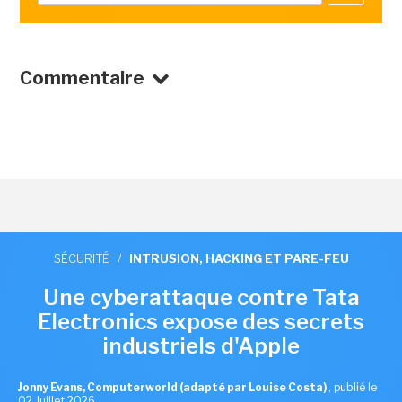
Commentaire
SÉCURITÉ
/
INTRUSION, HACKING ET PARE-FEU
Une cyberattaque contre Tata
Electronics expose des secrets
industriels d'Apple
Jonny Evans, Computerworld (adapté par Louise Costa)
,
publié le
02 Juillet 2026