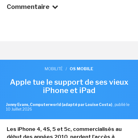
Commentaire
MOBILITÉ
/
OS MOBILE
Apple tue le support de ses vieux
iPhone et iPad
Jonny Evans, Computerworld (adapté par Louise Costa)
,
publié le
10 Juillet 2026
Les iPhone 4, 4S, 5 et 5c, commercialisés au
début des années 2010, perdent l'accès à