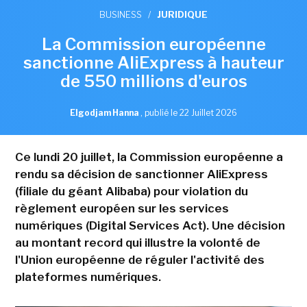
BUSINESS
/
JURIDIQUE
La Commission européenne
sanctionne AliExpress à hauteur
de 550 millions d'euros
Elgodjam Hanna
,
publié le 22 Juillet 2026
Ce lundi 20 juillet, la Commission européenne a
rendu sa décision de sanctionner AliExpress
(filiale du géant Alibaba) pour violation du
règlement européen sur les services
numériques (Digital Services Act). Une décision
au montant record qui illustre la volonté de
l'Union européenne de réguler l'activité des
plateformes numériques.