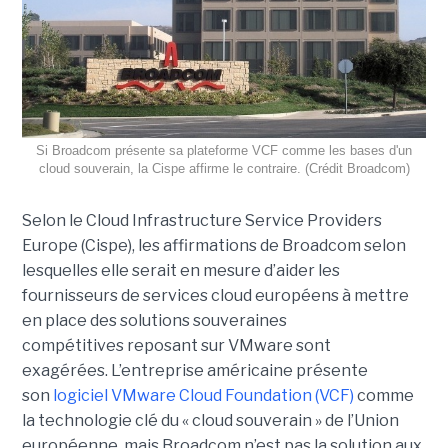
Si Broadcom présente sa plateforme VCF comme les bases d'un
cloud souverain, la Cispe affirme le contraire. (Crédit Broadcom)
Selon le Cloud Infrastructure Service Providers
Europe (Cispe), les affirmations de Broadcom selon
lesquelles elle serait en mesure d’aider les
fournisseurs de services cloud européens à mettre
en place des solutions souveraines
compétitives reposant sur VMware sont
exagérées. L’entreprise américaine présente
son
logiciel VMware Cloud Foundation (VCF)
comme
la technologie clé du « cloud souverain » de l’Union
européenne, mais Broadcom n’est pas la solution aux