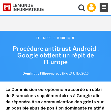
BUSINESS
/
JURIDIQUE
Procédure antitrust Android :
Google obtient un répit de
l'Europe
Dominique Filippone
,
publié le 13 Juillet 2016
La Commission européenne a accordé un délai
de 6 semaines supplémentaires à Google afin
de répondre à sa communication des griefs sur
un possible abus de position dominante relatif à