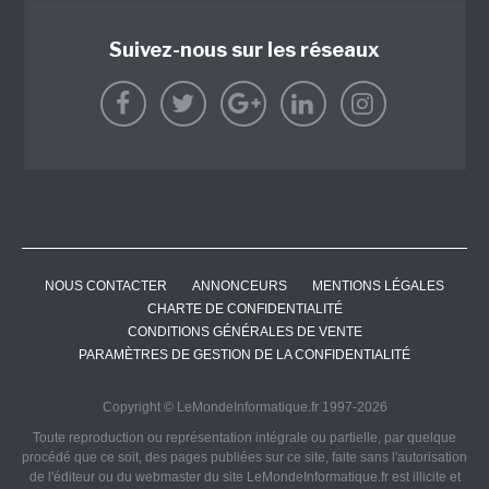
Suivez-nous sur les réseaux
NOUS CONTACTER
ANNONCEURS
MENTIONS LÉGALES
CHARTE DE CONFIDENTIALITÉ
CONDITIONS GÉNÉRALES DE VENTE
PARAMÈTRES DE GESTION DE LA CONFIDENTIALITÉ
Copyright © LeMondeInformatique.fr 1997-2026
Toute reproduction ou représentation intégrale ou partielle, par quelque
procédé que ce soit, des pages publiées sur ce site, faite sans l'autorisation
de l'éditeur ou du webmaster du site LeMondeInformatique.fr est illicite et