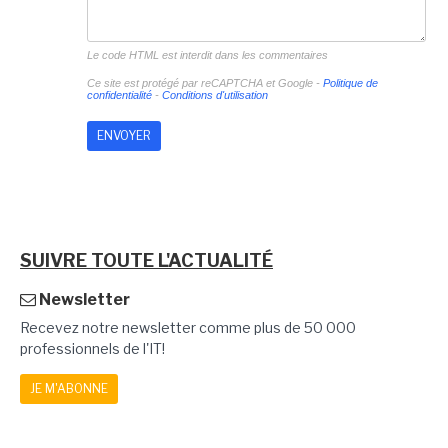
Le code HTML est interdit dans les commentaires
Ce site est protégé par reCAPTCHA et Google -
Politique de
confidentialité
-
Conditions d'utilisation
SUIVRE TOUTE L'ACTUALITÉ
Newsletter
Recevez notre newsletter comme plus de 50 000
professionnels de l'IT!
JE M'ABONNE