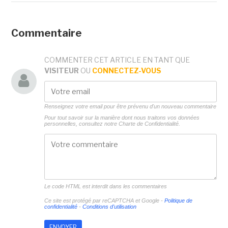
Commentaire
COMMENTER CET ARTICLE EN TANT QUE
VISITEUR
OU
CONNECTEZ-VOUS
Renseignez votre email pour être prévenu d'un nouveau commentaire
Pour tout savoir sur la manière dont nous traitons vos données
personnelles, consultez notre
Charte de Confidentialité.
Le code HTML est interdit dans les commentaires
Ce site est protégé par reCAPTCHA et Google -
Politique de
confidentialité
-
Conditions d'utilisation