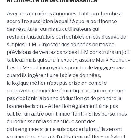
architecte de la connaissance
Avec ces dernières annonces, Tableau cherche à
a
ccroitre aussi bien la qualité que la pertinence
des
résultats fournis aux utilisateurs qui
restai
ent
jusqu’alors perfectible
s
en cas d’usage de
simples LLM.
« Injecter
des données brutes de
prévisions de ventes dans des LLM construira un joli
tableau mais qui sera inexact », assure Mark Recher. «
Les LLM sont incroyables pour lire le langage mais
quand ils ingèrent une table de données,
la
logique
métier n’est pas
prise
en compte
au travers de modèle sémantique ce qui ne permet
pas d’obtenir la bonne déduction et de prendre la
bonne décision. »
Attention également à ne pas
oublier un autre point important :
« Si les personnes
qui définissent la sémantique sont des
data
engineers
, je ne suis pas certain qu’ils seront
vraiment proches de l'utilisateur métier », prévient