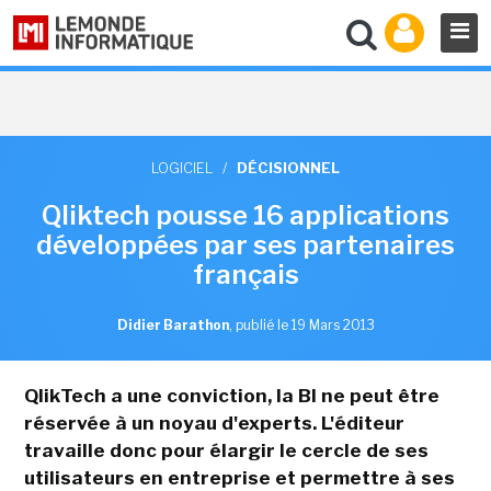
LOGICIEL
/
DÉCISIONNEL
Qliktech pousse 16 applications
développées par ses partenaires
français
Didier Barathon
,
publié le 19 Mars 2013
QlikTech a une conviction, la BI ne peut être
réservée à un noyau d'experts. L'éditeur
travaille donc pour élargir le cercle de ses
utilisateurs en entreprise et permettre à ses