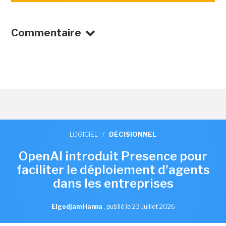
Commentaire
LOGICIEL
/
DÉCISIONNEL
OpenAI introduit Presence pour
faciliter le déploiement d'agents
dans les entreprises
Elgodjam Hanna
,
publié le 23 Juillet 2026