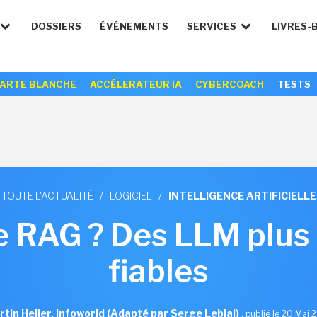
DOSSIERS
ÉVÉNEMENTS
SERVICES
LIVRES-
ARTE BLANCHE
ACCÉLERATEUR IA
CYBERCOACH
TESTS
TOUTE L'ACTUALITÉ
/
LOGICIEL
/
INTELLIGENCE ARTIFICIELLE
 RAG ? Des LLM plus 
fiables
tin Heller, Infoworld (Adapté par Serge Leblal)
,
publié le 20 Mai 