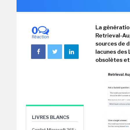
La générati
0
Retrieval-Au
Réaction
sources de d
lacunes des 
obsolètes et
LIVRES BLANCS
Copilot Microsoft 365 :