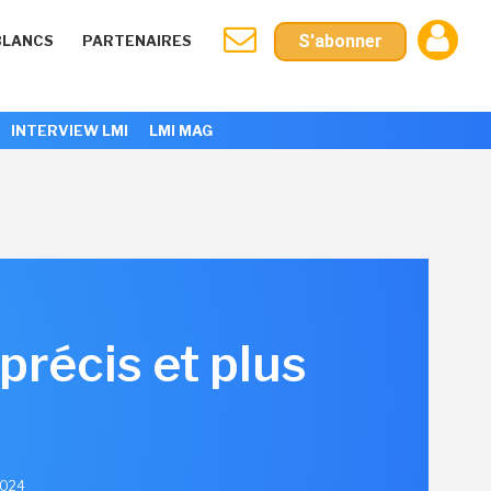
S'abonner
BLANCS
PARTENAIRES
INTERVIEW LMI
LMI MAG
précis et plus
2024