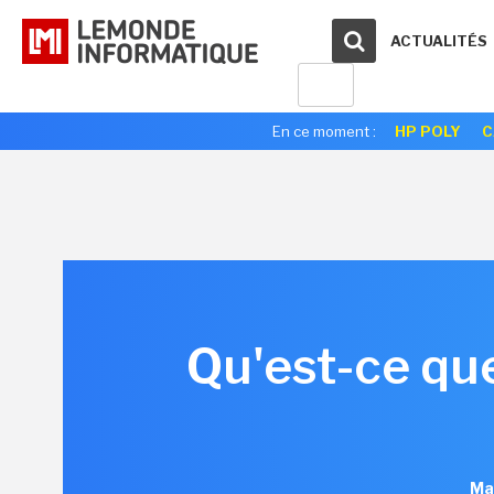
ACTUALITÉS
En ce moment :
HP POLY
C
Qu'est-ce que
Mar