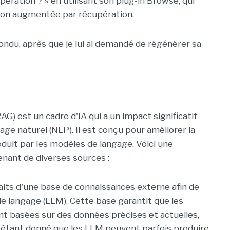
ration ? » en utilisant son plug-in Browse, qui
ion augmentée par récupération.
ondu, après que je lui ai demandé de régénérer sa
) est un cadre d'IA qui a un impact significatif
ge naturel (NLP). Il est conçu pour améliorer la
oduit par les modèles de langage. Voici une
nant de diverses sources :
aits d'une base de connaissances externe afin de
e langage (LLM). Cette base garantit que les
t basées sur des données précises et actuelles,
 étant donné que les LLM peuvent parfois produire