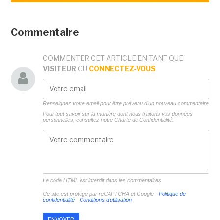
Commentaire
COMMENTER CET ARTICLE EN TANT QUE
VISITEUR
OU
CONNECTEZ-VOUS
Renseignez votre email pour être prévenu d'un nouveau commentaire
Pour tout savoir sur la manière dont nous traitons vos données
personnelles, consultez notre
Charte de Confidentialité.
Le code HTML est interdit dans les commentaires
Ce site est protégé par reCAPTCHA et Google -
Politique de
confidentialité
-
Conditions d'utilisation