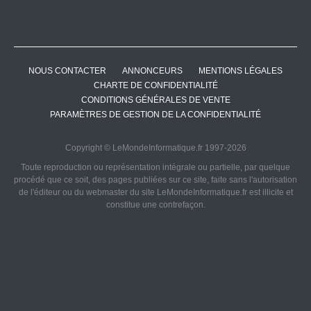
NOUS CONTACTER
ANNONCEURS
MENTIONS LÉGALES
CHARTE DE CONFIDENTIALITÉ
CONDITIONS GÉNÉRALES DE VENTE
PARAMÈTRES DE GESTION DE LA CONFIDENTIALITÉ
Copyright © LeMondeInformatique.fr 1997-2026
Toute reproduction ou représentation intégrale ou partielle, par quelque
procédé que ce soit, des pages publiées sur ce site, faite sans l'autorisation
de l'éditeur ou du webmaster du site LeMondeInformatique.fr est illicite et
constitue une contrefaçon.