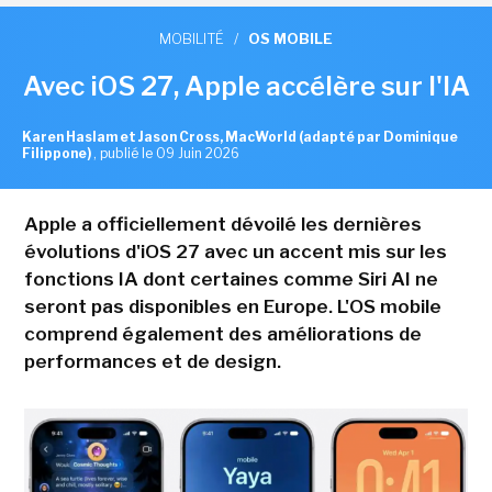
MOBILITÉ
/
OS MOBILE
Avec iOS 27, Apple accélère sur l'IA
Karen Haslam et Jason Cross, MacWorld (adapté par Dominique
Filippone)
,
publié le 09 Juin 2026
Apple a officiellement dévoilé les dernières
évolutions d'iOS 27 avec un accent mis sur les
fonctions IA dont certaines comme Siri AI ne
seront pas disponibles en Europe. L'OS mobile
comprend également des améliorations de
performances et de design.