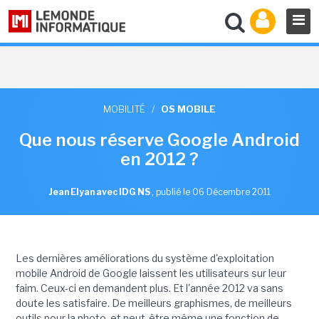
MOBILITÉ
/
OS MOBILE
Que nous réserve Google Android
en 2012 ?
Jean Elyan avec IDG NS
,
publié le 06 Décembre 2011
Les dernières améliorations du système d'exploitation
mobile Android de Google laissent les utilisateurs sur leur
faim. Ceux-ci en demandent plus. Et l'année 2012 va sans
doute les satisfaire. De meilleurs graphismes, de meilleurs
outils pour la photo, et peut-être même une fonction de