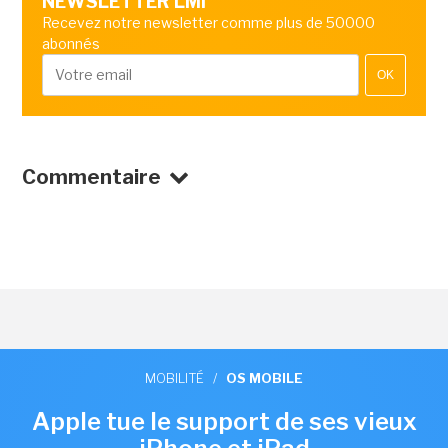
NEWSLETTER LMI
Recevez notre newsletter comme plus de 50000
abonnés
OK
Commentaire
MOBILITÉ
/
OS MOBILE
Apple tue le support de ses vieux