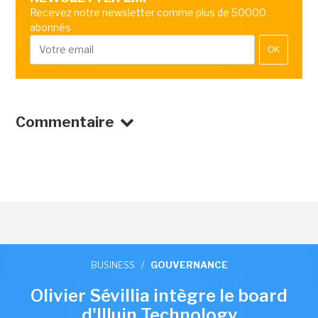
Recevez notre newsletter comme plus de 50000
abonnés
OK
Commentaire
BUSINESS
/
GOUVERNANCE
Olivier Sévillia intègre le board
d'Illuin Technology