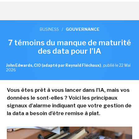
BUSINESS
/
GOUVERNANCE
7 témoins du manque de maturité
des data pour l'IA
John Edwards, CIO (adapté par Reynald Fléchaux)
,
publié le 22 Mai
2026
Vous êtes prêt à vous lancer dans l'IA, mais vos
données le sont-elles ? Voici les principaux
signaux d'alarme indiquant que votre gestion de
la data a besoin d'être remise à plat.