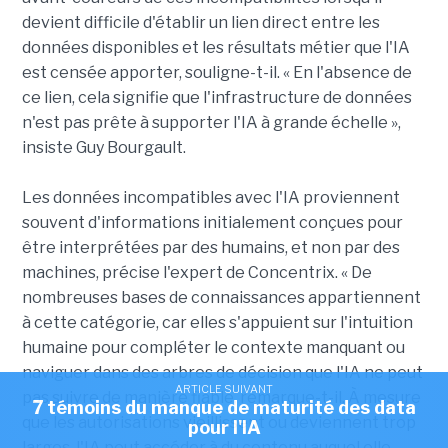
devient difficile d'établir un lien direct entre les
données disponibles et les résultats métier que l'IA
est censée apporter, souligne-t-il. « En l'absence de
ce lien, cela signifie que l'infrastructure de données
n'est pas prête à supporter l'IA à grande échelle »,
insiste Guy Bourgault.
Les données incompatibles avec l'IA proviennent
souvent d'informations initialement conçues pour
être interprétées par des humains, et non par des
machines, précise l'expert de Concentrix. « De
nombreuses bases de connaissances appartiennent
à cette catégorie, car elles s'appuient sur l'intuition
humaine pour compléter le contexte manquant ou
naviguer dans des arbres de décision que l'IA ne peut
ARTICLE SUIVANT
pas suivre de manière fiable, remarque-t-il. À mesure
7 témoins du manque de maturité des data
que les autorisations vieillissent ou deviennent trop
pour l'IA
larges, l'IA peut accéder à du contenu auquel elle