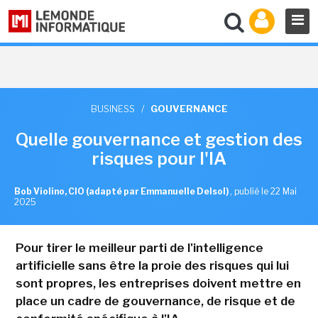
BUSINESS
/
GOUVERNANCE
Quelle gouvernance et gestion des
risques pour l'IA
Bob Violino, CIO (adapté par Emmanuelle Delsol)
,
publié le 22 Mai
2025
Pour tirer le meilleur parti de l'intelligence
artificielle sans être la proie des risques qui lui
sont propres, les entreprises doivent mettre en
place un cadre de gouvernance, de risque et de