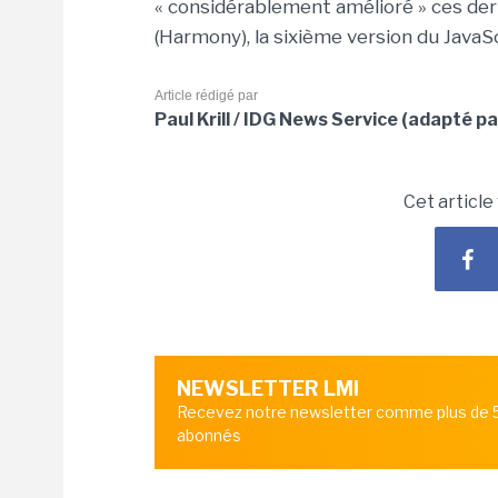
« considérablement amélioré » ces de
(Harmony), la sixième version du Java
Article rédigé par
Paul Krill / IDG News Service (adapté pa
Cet article
NEWSLETTER LMI
Recevez notre newsletter comme plus de
abonnés