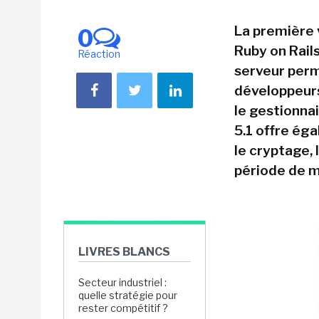
La première v
0
Ruby on Rail
Réaction
serveur perm
développeurs
le gestionna
5.1 offre ég
le cryptage, 
période de m
LIVRES BLANCS
Secteur industriel :
quelle stratégie pour
rester compétitif ?