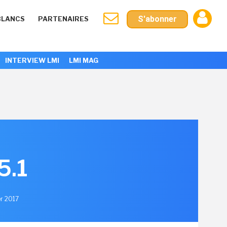
S'abonner
BLANCS
PARTENAIRES
INTERVIEW LMI
LMI MAG
5.1
er 2017