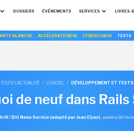
DOSSIERS
ÉVÉNEMENTS
SERVICES
LIVRES-
ARTE BLANCHE
ACCÉLERATEUR IA
CYBERCOACH
TESTS
TOUTE L'ACTUALITÉ
/
LOGICIEL
/
DÉVELOPPEMENT ET TESTS
oi de neuf dans Rails 
Krill / IDG News Service (adapté par Jean Elyan)
,
publié le 28 Févri