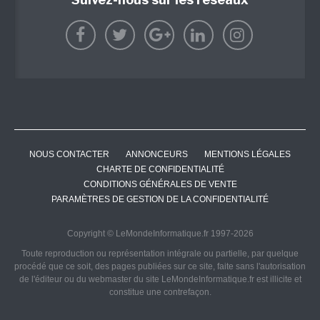
NOUS CONTACTER
ANNONCEURS
MENTIONS LÉGALES
CHARTE DE CONFIDENTIALITÉ
CONDITIONS GÉNÉRALES DE VENTE
PARAMÈTRES DE GESTION DE LA CONFIDENTIALITÉ
Copyright © LeMondeInformatique.fr 1997-2026
Toute reproduction ou représentation intégrale ou partielle, par quelque
procédé que ce soit, des pages publiées sur ce site, faite sans l'autorisation
de l'éditeur ou du webmaster du site LeMondeInformatique.fr est illicite et
constitue une contrefaçon.