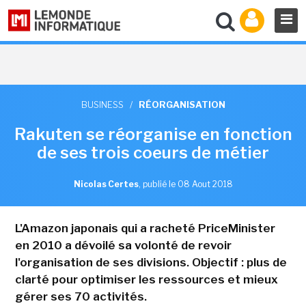
BUSINESS
/
RÉORGANISATION
Rakuten se réorganise en fonction
de ses trois coeurs de métier
Nicolas Certes
,
publié le 08 Aout 2018
L'Amazon japonais qui a racheté PriceMinister
en 2010 a dévoilé sa volonté de revoir
l'organisation de ses divisions. Objectif : plus de
clarté pour optimiser les ressources et mieux
gérer ses 70 activités.