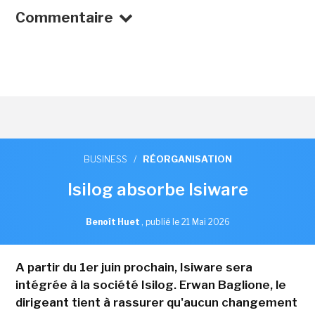
Commentaire
BUSINESS
/
RÉORGANISATION
Isilog absorbe Isiware
Benoît Huet
,
publié le 21 Mai 2026
A partir du 1er juin prochain, Isiware sera
intégrée à la société Isilog. Erwan Baglione, le
dirigeant tient à rassurer qu'aucun changement