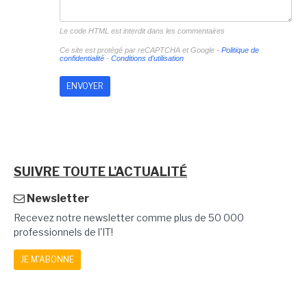
Le code HTML est interdit dans les commentaires
Ce site est protégé par reCAPTCHA et Google -
Politique de
confidentialité
-
Conditions d'utilisation
SUIVRE TOUTE L'ACTUALITÉ
Newsletter
Recevez notre newsletter comme plus de 50 000
professionnels de l'IT!
JE M'ABONNE