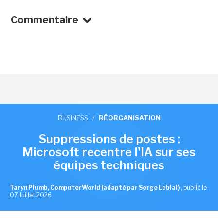
Commentaire
BUSINESS
/
RÉORGANISATION
Suppressions de postes :
Microsoft recentre l'IA sur ses
équipes techniques
Taryn Plumb, ComputerWorld (adapté par Serge Leblal)
,
publié le
07 Juillet 2026