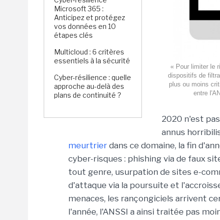
Microsoft 365 :
Anticipez et protégez
vos données en 10
étapes clés
Multicloud : 6 critères
essentiels à la sécurité
« Pour limiter le
dispositifs de fil
Cyber-résilience : quelle
plus ou moins crit
approche au-delà des
entre l'A
plans de continuité ?
2020 n'est pas
annus horribil
meurtrier
dans ce domaine, la fin d'ann
cyber-risques : phishing via de faux 
tout genre, usurpation de sites e-com
d'attaque via la poursuite et l'accroiss
menaces, les rançongiciels arrivent c
l'année, l'ANSSI a ainsi traitée pas m