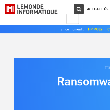
ACTUALITÉS
En ce moment :
HP POLY
C
TO
Ransomware