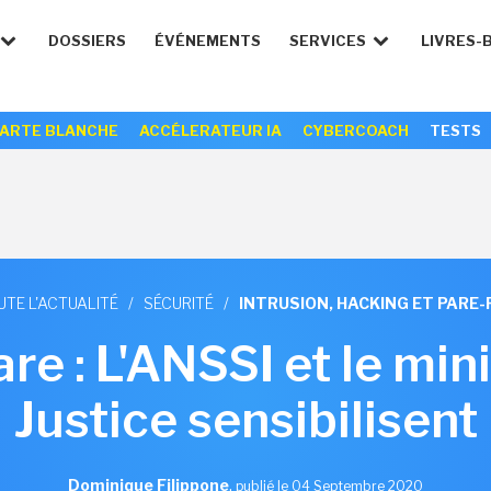
DOSSIERS
ÉVÉNEMENTS
SERVICES
LIVRES-
ARTE BLANCHE
ACCÉLERATEUR IA
CYBERCOACH
TESTS
UTE L'ACTUALITÉ
/
SÉCURITÉ
/
INTRUSION, HACKING ET PARE-
 : L'ANSSI et le mini
Justice sensibilisent
Dominique Filippone
,
publié le 04 Septembre 2020