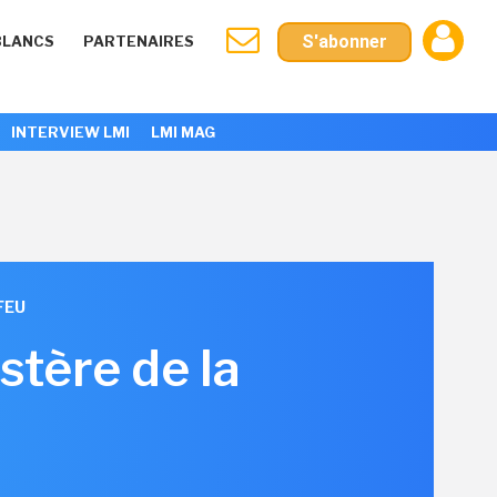
S'abonner
BLANCS
PARTENAIRES
INTERVIEW LMI
LMI MAG
FEU
stère de la