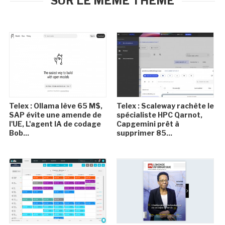
SUR LE MÊME THÈME
Telex : Ollama lève 65 M$,
Telex : Scaleway rachète le
SAP évite une amende de
spécialiste HPC Qarnot,
l'UE, L'agent IA de codage
Capgemini prêt à
Bob...
supprimer 85...