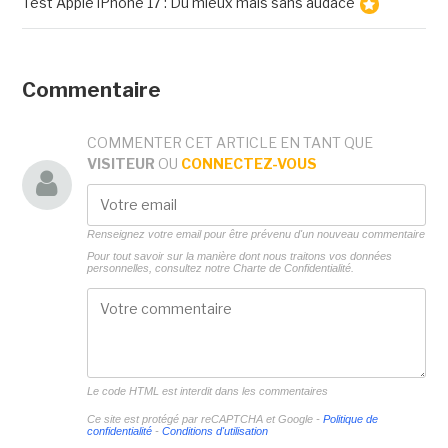
Test Apple iPhone 17 : Du mieux mais sans audace
Commentaire
COMMENTER CET ARTICLE EN TANT QUE
VISITEUR
OU
CONNECTEZ-VOUS
Renseignez votre email pour être prévenu d'un nouveau commentaire
Pour tout savoir sur la manière dont nous traitons vos données
personnelles, consultez notre
Charte de Confidentialité.
Le code HTML est interdit dans les commentaires
Ce site est protégé par reCAPTCHA et Google -
Politique de
confidentialité
-
Conditions d'utilisation