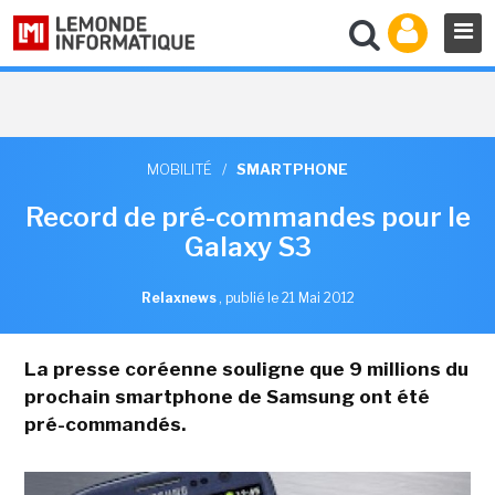
MOBILITÉ
/
SMARTPHONE
Record de pré-commandes pour le
Galaxy S3
Relaxnews
,
publié le 21 Mai 2012
La presse coréenne souligne que 9 millions du
prochain smartphone de Samsung ont été
pré-commandés.