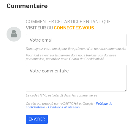
Commentaire
COMMENTER CET ARTICLE EN TANT QUE
VISITEUR
OU
CONNECTEZ-VOUS
Renseignez votre email pour être prévenu d'un nouveau commentaire
Pour tout savoir sur la manière dont nous traitons vos données
personnelles, consultez notre
Charte de Confidentialité.
Le code HTML est interdit dans les commentaires
Ce site est protégé par reCAPTCHA et Google -
Politique de
confidentialité
-
Conditions d'utilisation