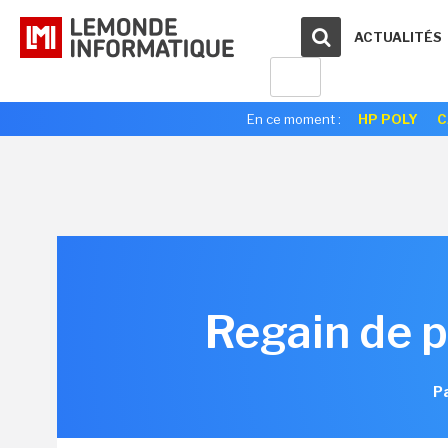
ACTUALITÉS
En ce moment :
HP POLY
C
Regain de p
Pa