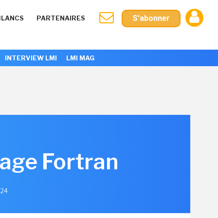
S'abonner
BLANCS
PARTENAIRES
INTERVIEW LMI
LMI MAG
gage Fortran
024