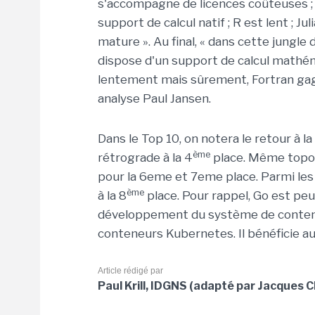
s'accompagne de licences coûteuses ; C
support de calcul natif ; R est lent ; Ju
mature ». Au final, « dans cette jungle
dispose d'un support de calcul mathém
lentement mais sûrement, Fortran gagn
analyse Paul Jansen.
Dans le Top 10, on notera le retour à l
ème
rétrograde à la 4
place. Même topo 
pour la 6eme et 7eme place. Parmi les 
ème
à la 8
place. Pour rappel, Go est peu
développement du système de contene
conteneurs Kubernetes. Il bénéficie au
Article rédigé par
Paul Krill, IDGNS (adapté par Jacques 