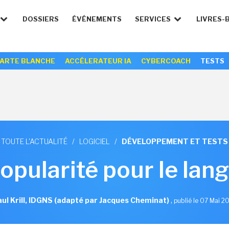
DOSSIERS
ÉVÉNEMENTS
SERVICES
LIVRES-
ARTE BLANCHE
ACCÉLERATEUR IA
CYBERCOACH
TESTS
TOUTE L'ACTUALITÉ
/
LOGICIEL
/
DÉVELOPPEMENT ET TESTS
opularité pour le lan
ul Krill, IDGNS (adapté par Jacques Cheminat)
,
publié le 07 Mai 2