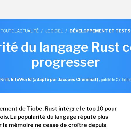
TOUTE L'ACTUALITÉ
/
LOGICIEL
/
DÉVELOPPEMENT ET TESTS
ité du langage Rust 
progresser
 Krill, InfoWorld (adapté par Jacques Cheminat)
,
publié le 07 Juill
sement de Tiobe, Rust intègre le top 10 pour
ois. La popularité du langage réputé plus
r la mémoire ne cesse de croître depuis