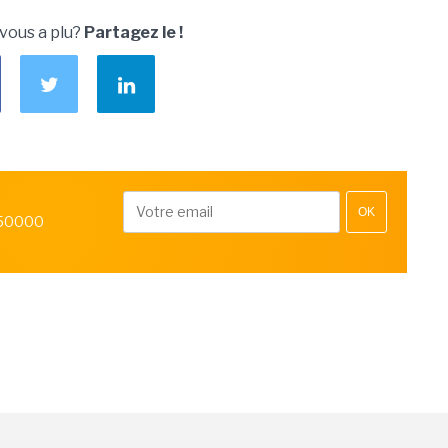
 vous a plu?
Partagez le !
OK
 50000