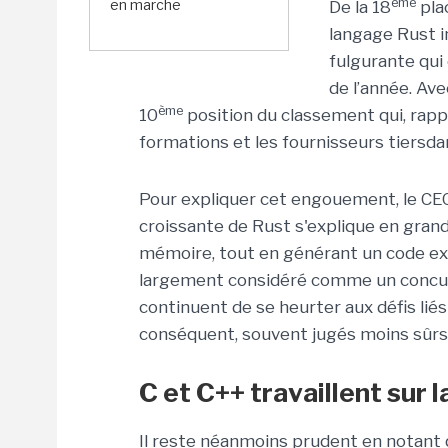
ème
en marche
De la 18
pla
langage Rust i
fulgurante qui 
de l’année. Av
ème
10
position du classement qui, rapp
formations et les fournisseurs tiersda
Pour expliquer cet engouement, le CEO
croissante de Rust s'explique en grande
mémoire, tout en générant un code ext
largement considéré comme un concurr
continuent de se heurter aux défis liés
conséquent, souvent jugés moins sûrs
C et C++ travaillent sur
Il reste néanmoins prudent en notant 