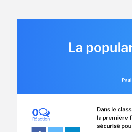
La popular
Paul
Dans le clas
0
la première f
Réaction
sécurisé pou