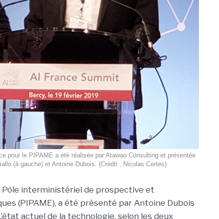
ance pour le PIPAME a été réalisée par Atawao Consulting et présentée
llo (à gauche) et Antoine Dubois. (Crédit : Nicolas Certes)
 Pôle interministériel de prospective et
ques (PIPAME), a été présenté par Antoine Dubois
’état actuel de la technologie, selon les deux