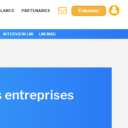
S'abonner
BLANCS
PARTENAIRES
INTERVIEW LMI
LMI MAG
s entreprises