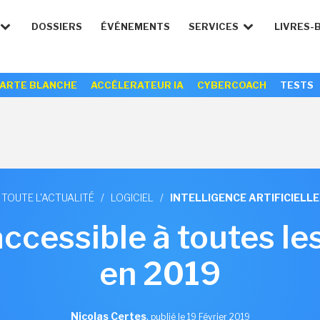
DOSSIERS
ÉVÉNEMENTS
SERVICES
LIVRES-
ARTE BLANCHE
ACCÉLERATEUR IA
CYBERCOACH
TESTS
TOUTE L'ACTUALITÉ
/
LOGICIEL
/
INTELLIGENCE ARTIFICIELLE
accessible à toutes le
en 2019
Nicolas Certes
,
publié le 19 Février 2019