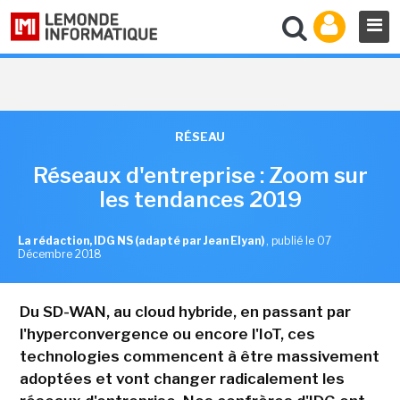
RÉSEAU
Réseaux d'entreprise : Zoom sur
les tendances 2019
La rédaction, IDG NS (adapté par Jean Elyan)
,
publié le 07
Décembre 2018
Du SD-WAN, au cloud hybride, en passant par
l'hyperconvergence ou encore l'IoT, ces
technologies commencent à être massivement
adoptées et vont changer radicalement les