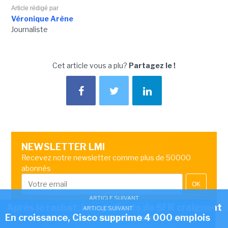
Article rédigé par
Véronique Arène
Journaliste
Cet article vous a plu?
Partagez le !
NEWSLETTER LMI
Recevez notre newsletter comme plus de 50000
abonnés
OK
ARTICLE SUIVANT
Après le rachat, les syndicats de SFR craignent
ARTICLE SUIVANT
En croissance, Cisco supprime 4 000 emplois
une casse sociale