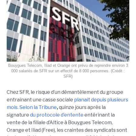
Bouygues Telecom, Iliad et Orange ont prévu de reprendre environ 3
000 salariés de SFR sur un effectif de 8 000 personnes. (Crédit :
SFR)
Chez SFR, le risque d’un démantèlement du groupe
entraînant une casse sociale
planait depuis plusieurs
mois.
Selon la Tribune
,
quinze jours après la
signature
du protocole d’entente
entérinant la
vente de la filiale d’Altice à Bouygues Telecom,
Orange et Iliad (Free), les craintes des syndicats sont