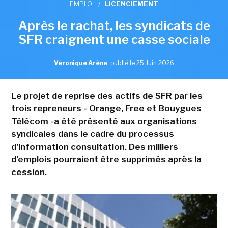
EMPLOI
/
LICENCIEMENT
Après le rachat, les syndicats de
SFR craignent une casse sociale
Véronique Arène
,
publié le 25 Juin 2026
Le projet de reprise des actifs de SFR par les
trois repreneurs - Orange, Free et Bouygues
Télécom -a été présenté aux organisations
syndicales dans le cadre du processus
d'information consultation. Des milliers
d'emplois pourraient être supprimés après la
cession.