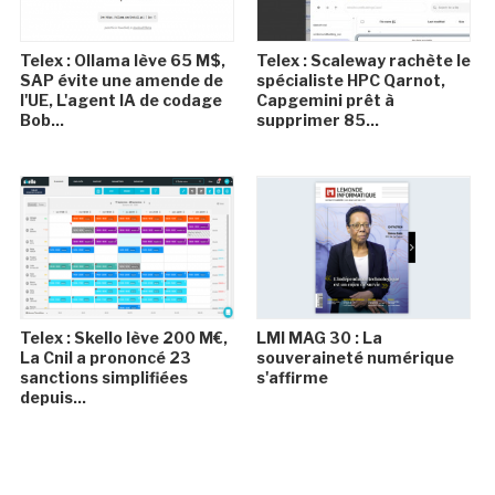
Telex : Ollama lève 65 M$,
Telex : Scaleway rachète le
SAP évite une amende de
spécialiste HPC Qarnot,
l'UE, L'agent IA de codage
Capgemini prêt à
Bob...
supprimer 85...
Telex : Skello lève 200 M€,
LMI MAG 30 : La
La Cnil a prononcé 23
souveraineté numérique
sanctions simplifiées
s'affirme
depuis...