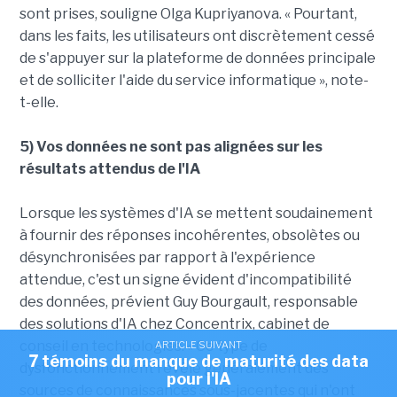
sont prises, souligne Olga Kupriyanova. « Pourtant,
dans les faits, les utilisateurs ont discrètement cessé
de s'appuyer sur la plateforme de données principale
et de solliciter l'aide du service informatique », note-
t-elle.
5) Vos données ne sont pas alignées sur les
résultats attendus de l'IA
Lorsque les systèmes d'IA se mettent soudainement
à fournir des réponses incohérentes, obsolètes ou
désynchronisées par rapport à l'expérience
attendue, c'est un signe évident d'incompatibilité
des données, prévient Guy Bourgault, responsable
des solutions d'IA chez Concentrix, cabinet de
conseil en technologies. « Ce type de
ARTICLE SUIVANT
7 témoins du manque de maturité des data
dysfonctionnement révèle généralement des
pour l'IA
sources de connaissances sous-jacentes qui n'ont