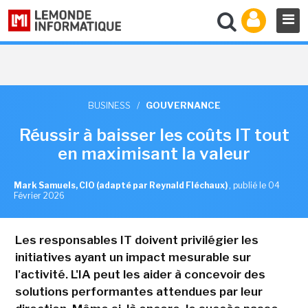
BUSINESS
/
GOUVERNANCE
Réussir à baisser les coûts IT tout
en maximisant la valeur
Mark Samuels, CIO (adapté par Reynald Fléchaux)
,
publié le 04
Février 2026
Les responsables IT doivent privilégier les
initiatives ayant un impact mesurable sur
l'activité. L'IA peut les aider à concevoir des
solutions performantes attendues par leur