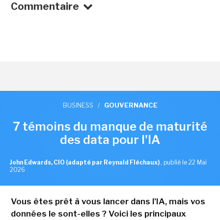
Commentaire
BUSINESS
/
GOUVERNANCE
7 témoins du manque de maturité
des data pour l'IA
John Edwards, CIO (adapté par Reynald Fléchaux)
,
publié le 22 Mai
2026
Vous êtes prêt à vous lancer dans l'IA, mais vos
données le sont-elles ? Voici les principaux