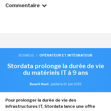
Commentaire
BUSINESS
/
OPÉRATEUR ET INTÉGRATEUR
Stordata prolonge la durée de vie
du matériels IT à 9 ans
Benoît Huet
,
publié le 10 Juin 2026
Pour prolonger la durée de vie des
infrastructures IT, Stordata lance une offre