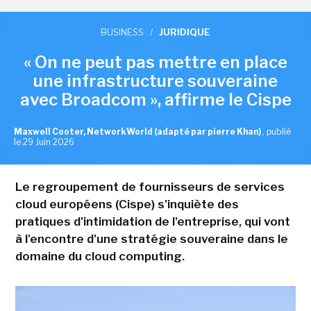
BUSINESS
/
JURIDIQUE
« On ne peut pas mettre en place
une infrastructure souveraine
avec Broadcom », affirme le Cispe
Maxwell Cooter, NetworkWorld (adapté par pierre Khan)
,
publié
le 29 Juin 2026
Le regroupement de fournisseurs de services
cloud européens (Cispe) s'inquiète des
pratiques d'intimidation de l'entreprise, qui vont
à l'encontre d'une stratégie souveraine dans le
domaine du cloud computing.