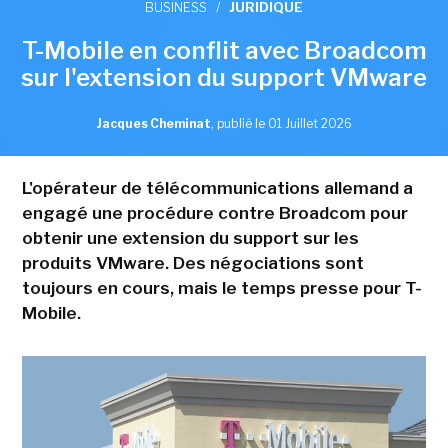
BUSINESS
/
JURIDIQUE
T-Mobile en conflit avec Broadcom
sur l'extension du support VMware
Jacques Cheminat
,
publié le 01 Juillet 2026
L'opérateur de télécommunications allemand a
engagé une procédure contre Broadcom pour
obtenir une extension du support sur les
produits VMware. Des négociations sont
toujours en cours, mais le temps presse pour T-
Mobile.