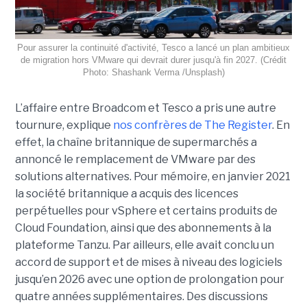
Pour assurer la continuité d'activité, Tesco a lancé un plan ambitieux
de migration hors VMware qui devrait durer jusqu'à fin 2027. (Crédit
Photo: Shashank Verma /Unsplash)
L’affaire entre Broadcom et Tesco a pris une autre
tournure, explique
nos confrères de The Register
. En
effet, la chaîne britannique de supermarchés a
annoncé le remplacement de VMware par des
solutions alternatives. Pour mémoire, en janvier 2021
la société britannique a acquis des licences
perpétuelles pour vSphere et certains produits de
Cloud Foundation, ainsi que des abonnements à la
plateforme Tanzu. Par ailleurs, elle avait conclu un
accord de support et de mises à niveau des logiciels
jusqu’en 2026 avec une option de prolongation pour
quatre années supplémentaires. Des discussions