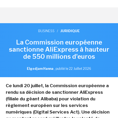
BUSINESS
/
JURIDIQUE
La Commission européenne
sanctionne AliExpress à hauteur
de 550 millions d'euros
Elgodjam Hanna
,
publié le 22 Juillet 2026
Ce lundi 20 juillet, la Commission européenne a
rendu sa décision de sanctionner AliExpress
(filiale du géant Alibaba) pour violation du
règlement européen sur les services
numériques (Digital Services Act). Une décision