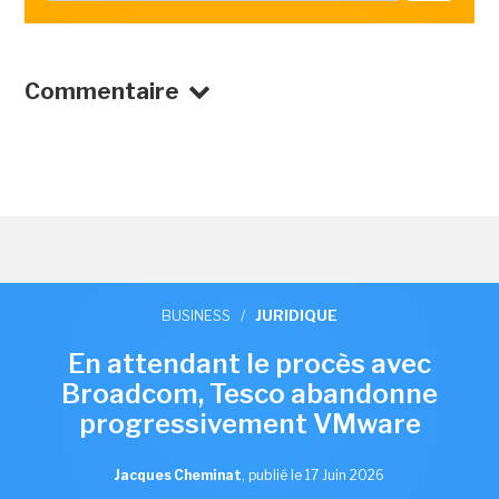
Commentaire
BUSINESS
/
JURIDIQUE
En attendant le procès avec
Broadcom, Tesco abandonne
progressivement VMware
Jacques Cheminat
,
publié le 17 Juin 2026