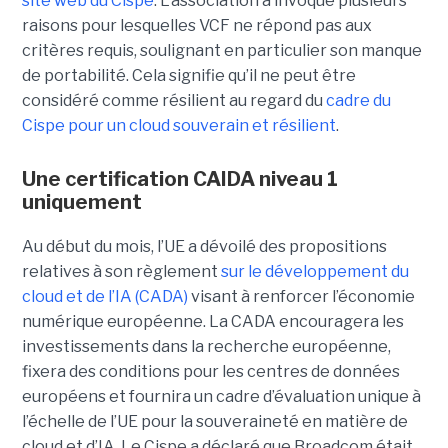
site web du C
ispe
.
L'association a invoqué plusieurs
raisons pour lesquelles VCF ne répond pas aux
critères requis, soulignant en particulier son manque
de portabilité. Cela signifie qu’il ne peut être
considéré comme résilient au regard du
cadre du
C
ispe
pour un cloud souverain et résilient
.
Une certification CAIDA niveau 1
uniquement
Au début du mois, l’UE a dévoilé des propositions
relatives à son règlement
sur le développement du
cloud et de l’IA (CADA)
visant à renforcer l’économie
numérique européenne. La CADA encouragera les
investissements dans la recherche européenne,
fixera des conditions pour les centres de données
européens et fournira un cadre d’évaluation unique à
l’échelle de l’UE pour la souveraineté en matière de
cloud et d’IA.
Le Cispe a déclaré que Broadcom était