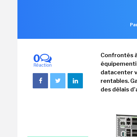
Pau
Confrontés à
0
équipementi
Réaction
datacenter v
rentables. G
des délais d