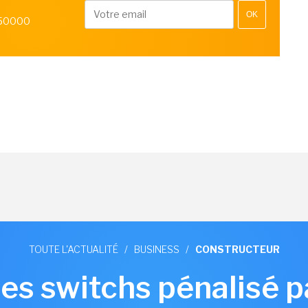
OK
 50000
TOUTE L'ACTUALITÉ
/
BUSINESS
/
CONSTRUCTEUR
s switchs pénalisé pa