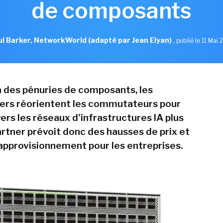
de composants
l Barker, NetworkWorld (adapté par Jean Elyan)
,
publié le 11 Mai
 des pénuries de composants, les
ers réorientent les commutateurs pour
ers les réseaux d'infrastructures IA plus
artner prévoit donc des hausses de prix et
'approvisionnement pour les entreprises.