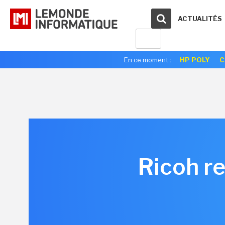
ACTUALITÉS
En ce moment :
HP POLY
C
Ricoh re