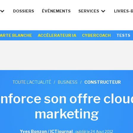
DOSSIERS
ÉVÉNEMENTS
SERVICES
LIVRES-
ARTE BLANCHE
ACCÉLERATEUR IA
CYBERCOACH
TESTS
TOUTE L'ACTUALITÉ
/
BUSINESS
/
CONSTRUCTEUR
nforce son offre clou
marketing
Yves Bonzon / ICTjournal
,
publié le 24 Aout 2012