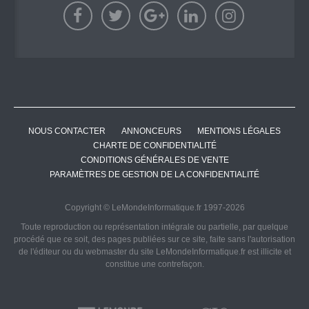
NOUS CONTACTER
ANNONCEURS
MENTIONS LÉGALES
CHARTE DE CONFIDENTIALITÉ
CONDITIONS GÉNÉRALES DE VENTE
PARAMÈTRES DE GESTION DE LA CONFIDENTIALITÉ
Copyright © LeMondeInformatique.fr 1997-2026
Toute reproduction ou représentation intégrale ou partielle, par quelque
procédé que ce soit, des pages publiées sur ce site, faite sans l'autorisation
de l'éditeur ou du webmaster du site LeMondeInformatique.fr est illicite et
constitue une contrefaçon.