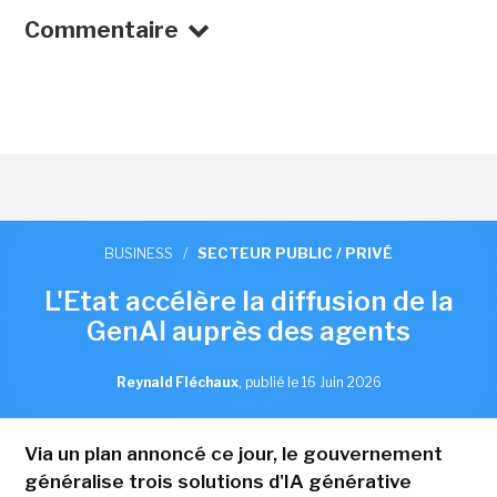
Commentaire
BUSINESS
/
SECTEUR PUBLIC / PRIVÉ
L'Etat accélère la diffusion de la
GenAI auprès des agents
Reynald Fléchaux
,
publié le 16 Juin 2026
Via un plan annoncé ce jour, le gouvernement
généralise trois solutions d'IA générative