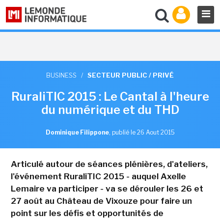
BUSINESS
/
SECTEUR PUBLIC / PRIVÉ
RuraliTIC 2015 : Le Cantal à l'heure
du numérique et du THD
Dominique Filippone
,
publié le 26 Aout 2015
Articulé autour de séances plénières, d'ateliers,
l'événement RuraliTIC 2015 - auquel Axelle
Lemaire va participer - va se dérouler les 26 et
27 août au Château de Vixouze pour faire un
point sur les défis et opportunités de