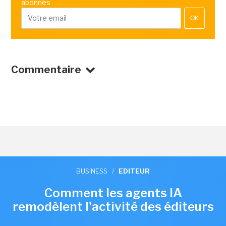
abonnés
OK
Commentaire
BUSINESS
/
EDITEUR
Comment les agents IA
remodèlent l'activité des éditeurs