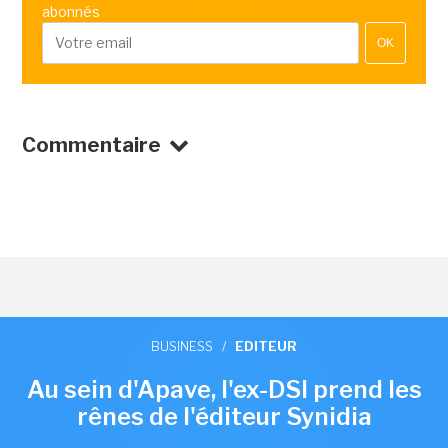
abonnés
OK
Commentaire
BUSINESS
/
EDITEUR
Au sein d'Apave, l'ex-DSI prend les
rênes de l'éditeur Synidia