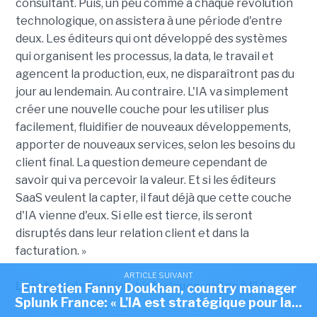
consultant. Puis, un peu comme à chaque révolution
technologique, on assistera à une période d'entre
deux. Les éditeurs qui ont développé des systèmes
qui organisent les processus, la data, le travail et
agencent la production, eux, ne disparaîtront pas du
jour au lendemain. Au contraire. L'IA va simplement
créer une nouvelle couche pour les utiliser plus
facilement, fluidifier de nouveaux développements,
apporter de nouveaux services, selon les besoins du
client final. La question demeure cependant de
savoir qui va percevoir la valeur. Et si les éditeurs
SaaS veulent la capter, il faut déjà que cette couche
d'IA vienne d'eux. Si elle est tierce, ils seront
disruptés dans leur relation client et dans la
facturation. »
ARTICLE SUIVANT
Le retour de logiciels historiques, grâce à l'IA
Entretien Fanny Doukhan, country manager
Splunk France: « L'IA est stratégique pour la...