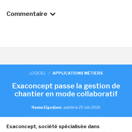
Commentaire
LOGICIEL
/
APPLICATIONS MÉTIERS
Exaconcept passe la gestion de
chantier en mode collaboratif
Hanna Elgodjam
,
publié le 29 Juin 2026
Exaconcept, société spécialisée dans