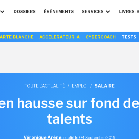
DOSSIERS
ÉVÉNEMENTS
SERVICES
LIVRES-
ARTE BLANCHE
ACCÉLERATEUR IA
CYBERCOACH
TESTS
TOUTE L'ACTUALITÉ
/
EMPLOI
/
SALAIRE
 en hausse sur fond d
talents
Véronique Arène
,
publié le 04 Septembre 2019