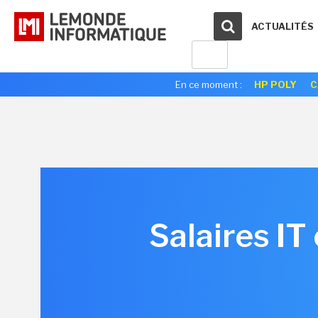
ACTUALITÉS
En ce moment :
HP POLY
C
Salaires IT