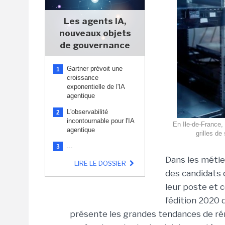
Les agents IA,
nouveaux objets
de gouvernance
Gartner prévoit une
1
croissance
exponentielle de l'IA
agentique
L'observabilité
2
incontournable pour l'IA
En Ile-de-France, 
agentique
grilles de
...
3
Dans les métie
LIRE LE DOSSIER
des candidats 
leur poste et c
l’édition 2020
présente les grandes tendances de ré