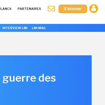
S'abonner
BLANCS
PARTENAIRES
INTERVIEW LMI
LMI MAG
e guerre des