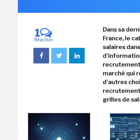
Dans sa dern
1
France, le c
Réaction
salaires dan
d'informati
recrutement 
marché qui re
d'autres cho
recrutement 
grilles de sal