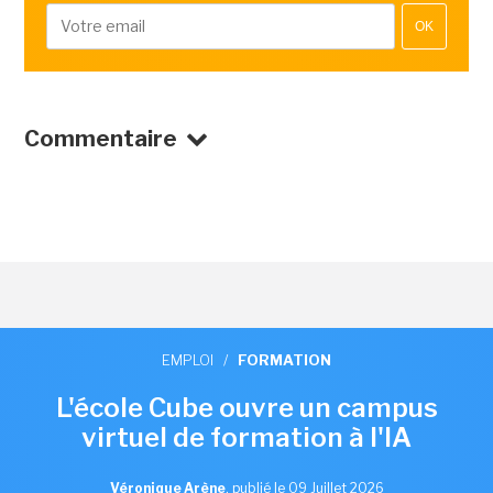
OK
Commentaire
EMPLOI
/
FORMATION
L'école Cube ouvre un campus
virtuel de formation à l'IA
Véronique Arène
,
publié le 09 Juillet 2026