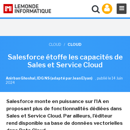
CLOUD
/
CLOUD
Salesforce étoffe les capacités de
Sales et Service Cloud
Anirban Ghoshal, IDG NS (adapté par Jean Elyan)
,
publié le 14 Juin
2024
Salesforce monte en puissance sur l'IA en
proposant plus de fonctionnalités dédiées dans
Sales et Service Cloud. Par ailleurs, l'éditeur
rend disponible sa base de données vectorielles