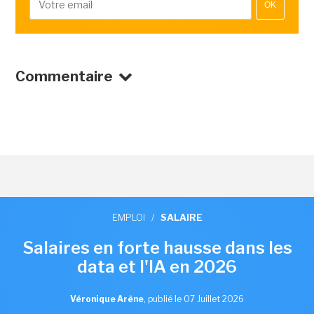
OK
Commentaire
EMPLOI
/
SALAIRE
Salaires en forte hausse dans les
data et l'IA en 2026
Véronique Arène
,
publié le 07 Juillet 2026