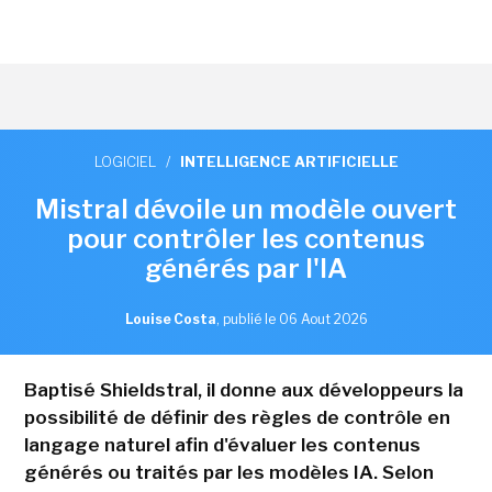
LOGICIEL
/
INTELLIGENCE ARTIFICIELLE
Mistral dévoile un modèle ouvert
pour contrôler les contenus
générés par l'IA
Louise Costa
,
publié le 06 Aout 2026
Baptisé Shieldstral, il donne aux développeurs la
possibilité de définir des règles de contrôle en
langage naturel afin d'évaluer les contenus
générés ou traités par les modèles IA. Selon