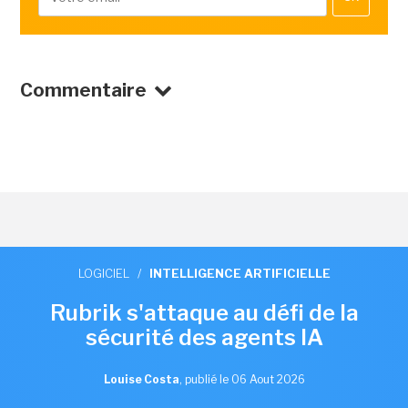
Commentaire
LOGICIEL
/
INTELLIGENCE ARTIFICIELLE
Rubrik s'attaque au défi de la
sécurité des agents IA
Louise Costa
,
publié le 06 Aout 2026