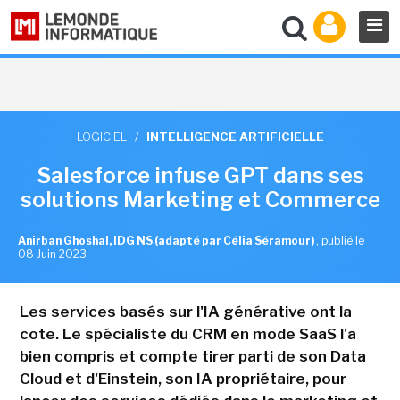
LOGICIEL
/
INTELLIGENCE ARTIFICIELLE
Salesforce infuse GPT dans ses
solutions Marketing et Commerce
Anirban Ghoshal, IDG NS (adapté par Célia Séramour)
,
publié le
08 Juin 2023
Les services basés sur l'IA générative ont la
cote. Le spécialiste du CRM en mode SaaS l'a
bien compris et compte tirer parti de son Data
Cloud et d'Einstein, son IA propriétaire, pour