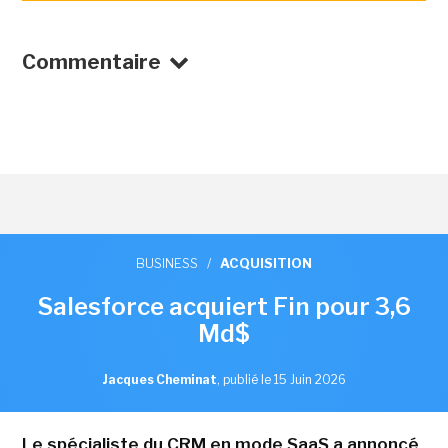
Commentaire
BUSINESS
/
ACQUISITION
Salesforce acquiert Fin pour 3,6
Md$
Jacques Cheminat
,
publié le 15 Juin 2026
Le spécialiste du CRM en mode SaaS a annoncé