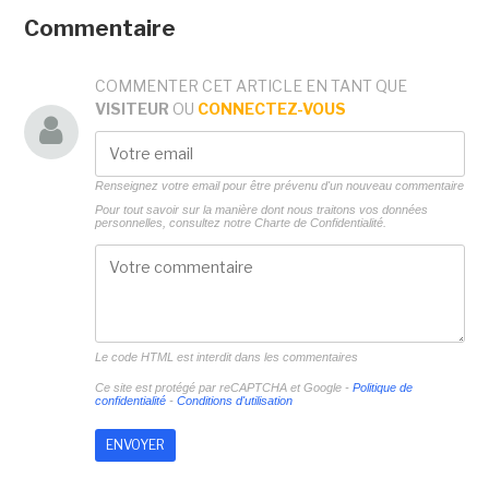
Commentaire
COMMENTER CET ARTICLE EN TANT QUE
VISITEUR
OU
CONNECTEZ-VOUS
Renseignez votre email pour être prévenu d'un nouveau commentaire
Pour tout savoir sur la manière dont nous traitons vos données
personnelles, consultez notre
Charte de Confidentialité.
Le code HTML est interdit dans les commentaires
Ce site est protégé par reCAPTCHA et Google -
Politique de
confidentialité
-
Conditions d'utilisation