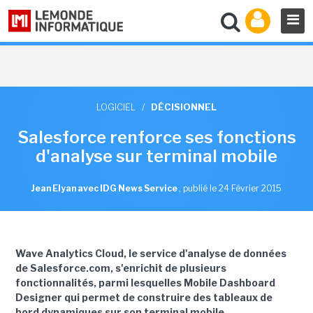
LOGICIEL
/
DÉCISIONNEL
Salesforce renforce ses fonctions
d'analyse sur terminal mobile
Jean Elyan avec IDG News Service
,
publié le 24 Février 2015
Wave Analytics Cloud, le service d'analyse de données
de Salesforce.com, s'enrichit de plusieurs
fonctionnalités, parmi lesquelles Mobile Dashboard
Designer qui permet de construire des tableaux de
bord dynamiques sur son terminal mobile.