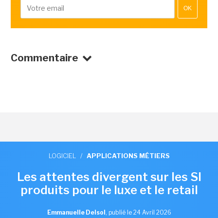
OK
Commentaire
LOGICIEL
/
APPLICATIONS MÉTIERS
Les attentes divergent sur les SI
produits pour le luxe et le retail
Emmanuelle Delsol
,
publié le 24 Avril 2026