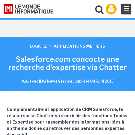
LOGICIEL
/
APPLICATIONS MÉTIERS
Salesforce.com concocte une
recherche d'expertise via Chatter
V.A. avec IDG News Service
,
publié le 04 Avril 2013
Complémentaire à l'application de CRM Salesforce, le
réseau social Chatter va s'enrichir des fonctions Topics
et Expertise pour rassembler des informations liées à
un thème donné ou retrouver des personnes expertes
d'un sujet.