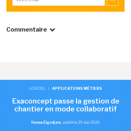
Commentaire
LOGICIEL
/
APPLICATIONS MÉTIERS
Exaconcept passe la gestion de
chantier en mode collaboratif
Hanna Elgodjam
,
publié le 29 Juin 2026