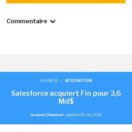
Commentaire
BUSINESS
/
ACQUISITION
Salesforce acquiert Fin pour 3,6
Md$
Jacques Cheminat
,
publié le 15 Juin 2026